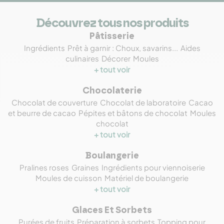
Découvrez tous nos produits
Pâtisserie
Ingrédients
Prêt à garnir : Choux, savarins...
Aides
culinaires
Décorer
Moules
+ tout voir
Chocolaterie
Chocolat de couverture
Chocolat de laboratoire
Cacao
et beurre de cacao
Pépites et bâtons de chocolat
Moules
chocolat
+ tout voir
Boulangerie
Pralines roses
Graines
Ingrédients pour viennoiserie
Moules de cuisson
Matériel de boulangerie
+ tout voir
Glaces Et Sorbets
Purées de fruits
Préparation à sorbets
Topping pour