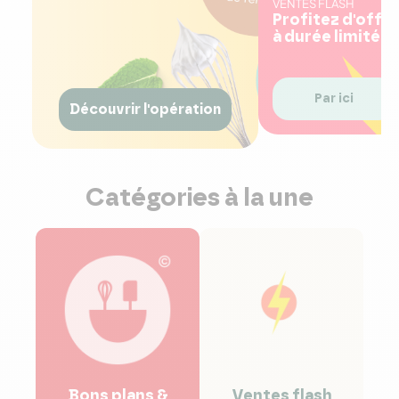
VENTES FLASH
Profitez d'offr
à durée limitée !
Par ici
Découvrir l'opération
Catégories à la une
bons plans &
ventes flash