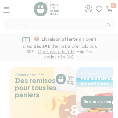
0
menu
Livraison offerte
en point
relais
dès 89€
d'achat,
à domicile dès
150€ |
Opération de l'été
☀😎 Des
codes dès 35€
Purées de fruit
Opération de l'été
Réalisez de sup
Des remises
smoothies !
pour tous les
paniers
Je choisis mes pur