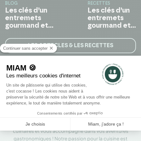
BLOG
RECETTES
Les clés d’un
Les clés d’un
entremets
entremets
gourmand et
gourmand et
équilibré
équilibré
LES ARTICLES & LES RECETTES
Notre Mission
Précédent
Suiv
Tout le monde a le droit de
briller en cuisine.
Nous mettons tout en œuvre pour vous aider à
réussir. Pour Les Gourmets donne vie à vos idées
culinaires et vous accompagne dans vos aventures
gastronomiques ! Notre passion pour la cuisine est