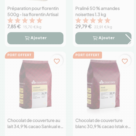
Préparation pour florentin
Praliné 50 % amandes
500g - Isa florentin Artisal
noisettes 1.3 kg
7,85 €
29,79 €
15,70 €/kg
22,91 €/kg
Ajouter
Ajouter




PORT OFFERT
PORT OFFERT
favorite_border
favorite_border
Chocolat de couverture au
Chocolat de couverture
lait 34,9 % cacao Sankual en
blanc 30,9 % cacao Istak en
palets 5 kg
palets 5 kg