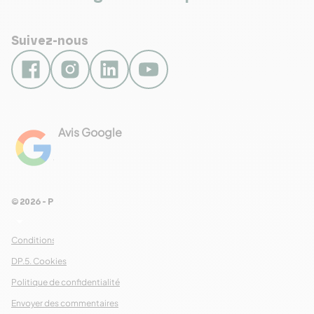
Suivez-nous
Avis Google
4.8
Voir les 461 avis
© 2026 - Pour Les Gourmets
arrow_drop_down
Conditions Générales de Ventes
DP.5. Cookies
Politique de confidentialité
Envoyer des commentaires