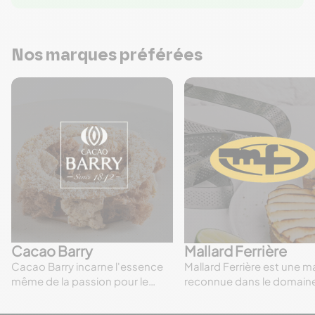
Nos marques préférées
Cacao Barry
Mallard Ferrière
Cacao Barry incarne l'essence
Mallard Ferrière est une 
même de la passion pour le
reconnue dans le domain
cacao depuis des générations.
matériel de pâtisserie, off
Avec une tradition remontant à
une large gamme d'outils 