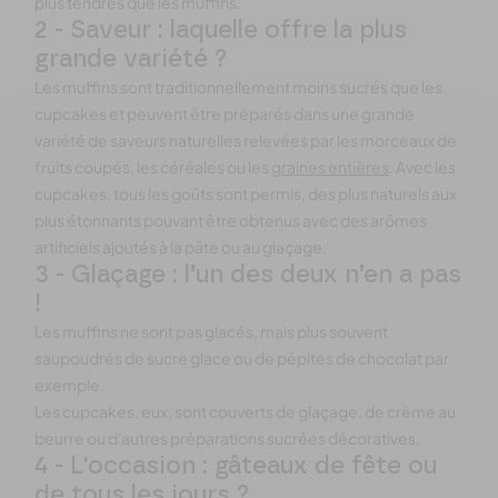
plus tendres que les muffins.
2 - Saveur : laquelle offre la plus
grande variété ?
Les muffins sont traditionnellement moins sucrés que les
cupcakes et peuvent être préparés dans une grande
variété de saveurs naturelles relevées par les morceaux de
fruits coupés, les céréales ou les
graines entières
. Avec les
cupcakes, tous les goûts sont permis, des plus naturels aux
plus étonnants pouvant être obtenus avec des arômes
artificiels ajoutés à la pâte ou au glaçage.
3 - Glaçage : l’un des deux n’en a pas
!
Les muffins ne sont pas glacés, mais plus souvent
saupoudrés de sucre glace ou de pépites de chocolat par
exemple.
Les cupcakes, eux, sont couverts de glaçage, de crème au
beurre ou d'autres préparations sucrées décoratives.
4 - L'occasion : gâteaux de fête ou
de tous les jours ?