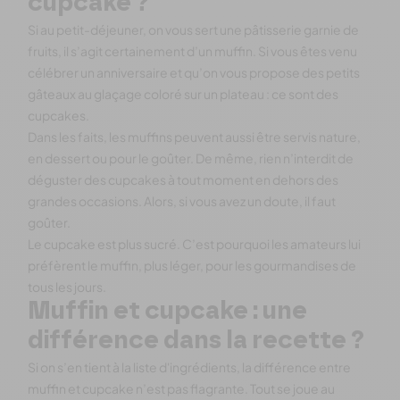
cupcake ?
Si au petit-déjeuner, on vous sert une pâtisserie garnie de
fruits, il s’agit certainement d’un muffin. Si vous êtes venu
célébrer un anniversaire et qu’on vous propose des petits
gâteaux au glaçage coloré sur un plateau : ce sont des
cupcakes.
Dans les faits, les muffins peuvent aussi être servis nature,
en dessert ou pour le goûter. De même, rien n’interdit de
déguster des cupcakes à tout moment en dehors des
grandes occasions. Alors, si vous avez un doute, il faut
goûter.
Le cupcake est plus sucré. C’est pourquoi les amateurs lui
préfèrent le muffin, plus léger, pour les gourmandises de
tous les jours.
Muffin et cupcake : une
différence dans la recette ?
Si on s’en tient à la liste d'ingrédients, la différence entre
muffin et cupcake n’est pas flagrante. Tout se joue au