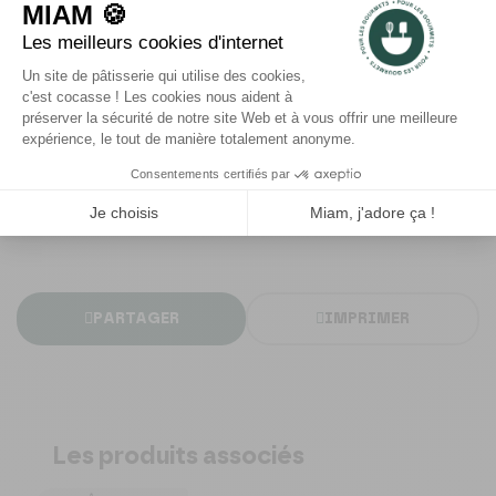
consommation n’ont rien à voir avec celles du muffin gallois.
On ne peut pas non plus parler d'une simple différence
entre cupcake et muffin anglais.
La
recette du muffin anglais
associe des ingrédients
basiques (farine, eau, sucre, beurre, levure) pour donner un
petit pain plat et arrondi. Il peut être consommé avec des
garnitures sucrées comme la confiture, ou salées, comme
le bacon ou le fromage.
PARTAGER
IMPRIMER
Les produits associés