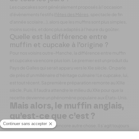
Les cupcakes sont généralement proposés à l’occasion
d'évènements festifs (
fêtes des Mères
, spectacle de fin
d'année scolaire…), alors que les muffins sont plus simples,
moins sucrés, et donc plus adaptés à l’heure du goûter.
Quelle est la différence entre
muffin et cupcake à l’origine ?
Pour nos voisins outre-Manche, la différence entre muffin
et cupcake va encore plus loin. Le premier est un produit du
Pays de Galles qui serait apparu vers le XIe siècle. On parle
de près d’un millénaire d’héritage culinaire ! Le cupcake, lui,
est tout récent. Sa première préparation remonte au XIXe
siècle. Puis, Il faudra attendre le milieu du XXe pour que la
recette devienne un phénomène populaire aux États-Unis.
Mais alors, le muffin anglais,
qu’est-ce que c’est ?
Le muffin anglais, c’est encore autre chose. Il s’agit toujours
d’un produit de boulangerie, mais la préparation et la