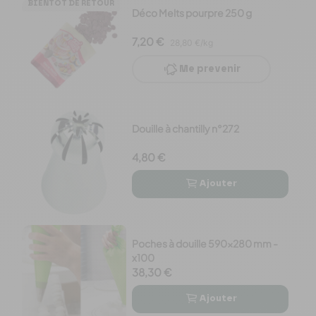
BIENTÔT DE RETOUR
Déco Melts pourpre 250 g
7,20 €
28,80 €/kg
Me prevenir
Douille à chantilly n°272
4,80 €
Ajouter


Poches à douille 590x280 mm -
x100
38,30 €
Ajouter

