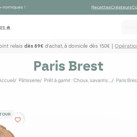
o-nomiques !
Recettes
Créateurs
Co
rs 🔥
int relais
dès 89€
d'achat,
à domicile dès 150€ |
Opération
Paris Brest
Accueil
Pâtisserie
Prêt à garnir : Choux, savarins...
Paris Bres
ETOUR
favorite_border