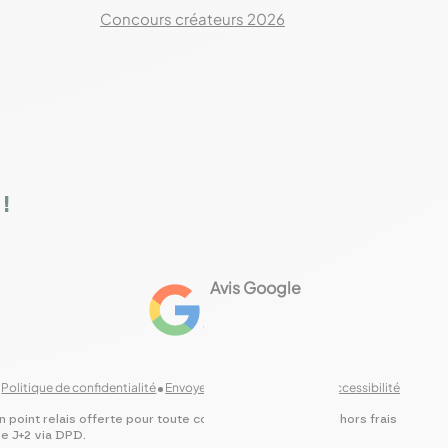
Concours créateurs 2026
!
Avis Google
4.8
Voir les 461 avis
Politique de confidentialité
Envoyer des commentaires
Accessibilité
en point relais offerte pour toute commande de 89€TTC (hors frais
de J+2 via DPD.