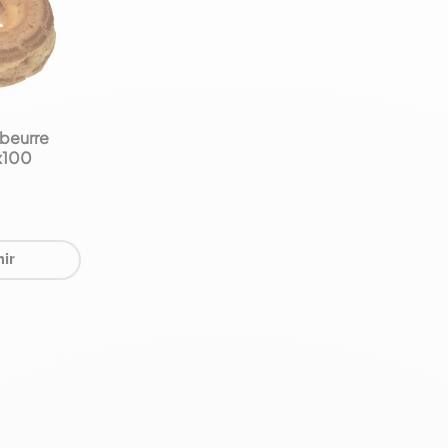
 beurre
 x100
ir