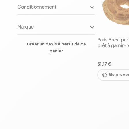
Conditionnement
Tous
x100
(1)
Marque
PLG
(1)
Paris Brest pur
Créer un devis à partir de ce
prêt à garnir -
panier
51,17 €
Me preven