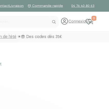
ntact
Livraison
04 76 40 80 63
alarm
Commande rapide
0
Connexion
 de l'été
☀😎 Des codes dès 35€
t