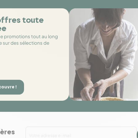
ffres toute
ée
de promotions tout au long
e sur des sélections de
couvre !
ières