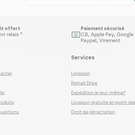
it offert
Paiement sécurisé
nt relais *
CB, Apple Pay, Google 
Paypal, Virement
Services
acter
Livraison
Retrait Drive
lis
Expédition le jour-même*
roduits
Livraison gratuite en point rel
questions
Droit de rétractation