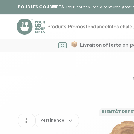
POUR LES GOURMETS
Pour toutes vos aventures gastr
Produits
Promos
Tendance
Infos chaleu
Livraison offerte
en po
BIENTÔT DE R
expand_more
Pertinence