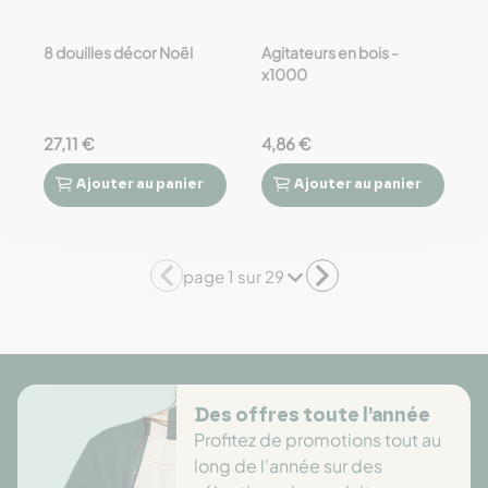
8 douilles décor Noël
Agitateurs en bois -
x1000
27,11 €
4,86 €
Ajouter
au panier
Ajouter
au panier




page 1 sur 29
Des offres toute l’année
Profitez de promotions tout au
long de l'année sur des