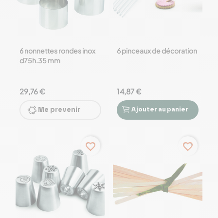
6 nonnettes rondes inox
6 pinceaux de décoration
d75h.35 mm
29,76 €
14,87 €
Me prevenir
Ajouter
au panier


favorite_border
favorite_border