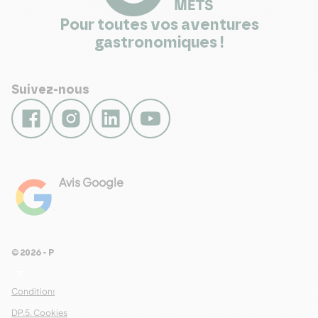
Pour toutes vos aventures
gastronomiques !
Suivez-nous
Avis Google
4.8
Voir les 461 avis
© 2026 - Pour Les Gourmets
arrow_drop_down
Conditions Générales de Ventes
DP.5. Cookies