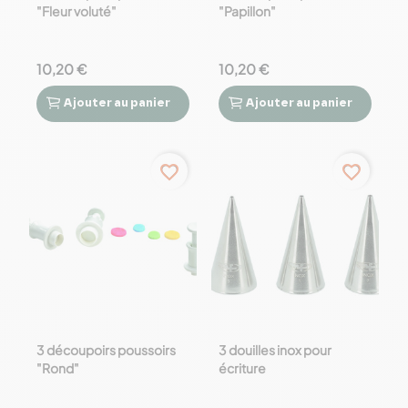
"Fleur voluté"
"Papillon"
10,20 €
10,20 €
Ajouter
au panier
Ajouter
au panier




favorite_border
favorite_border
3 découpoirs poussoirs
3 douilles inox pour
"Rond"
écriture