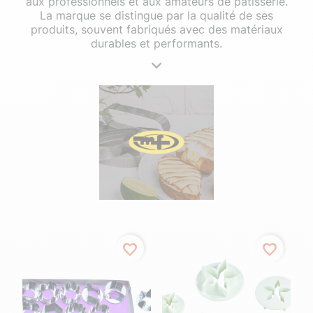
aux professionnels et aux amateurs de pâtisserie.
La marque se distingue par la qualité de ses
produits, souvent fabriqués avec des matériaux
durables et performants.
favorite_border
favorite_border