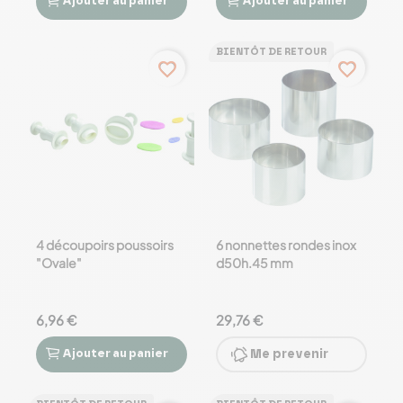
Ajouter
au panier
Ajouter
au panier




BIENTÔT DE RETOUR
favorite_border
favorite_border
4 découpoirs poussoirs
6 nonnettes rondes inox
"Ovale"
d50h.45 mm
6,96 €
29,76 €
Ajouter
au panier
Me prevenir

