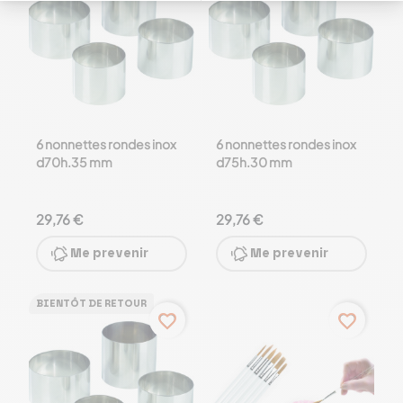
6 nonnettes rondes inox
6 nonnettes rondes inox
d70h.35 mm
d75h.30 mm
29,76 €
29,76 €
Me prevenir
Me prevenir
BIENTÔT DE RETOUR
favorite_border
favorite_border