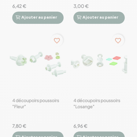
6,42 €
3,00 €
Ajouter
au panier
Ajouter
au panier




favorite_border
favorite_border
4 découpoirs poussoirs
4 découpoirs poussoirs
"Fleur"
"Losange"
7,80 €
6,96 €