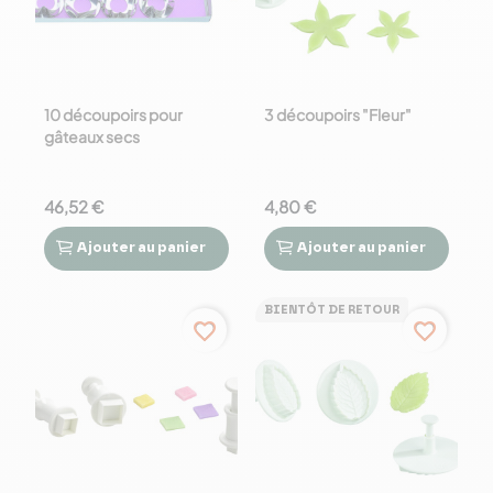
10 découpoirs pour
3 découpoirs "Fleur"
gâteaux secs
46,52 €
4,80 €
Ajouter
au panier
Ajouter
au panier




BIENTÔT DE RETOUR
favorite_border
favorite_border