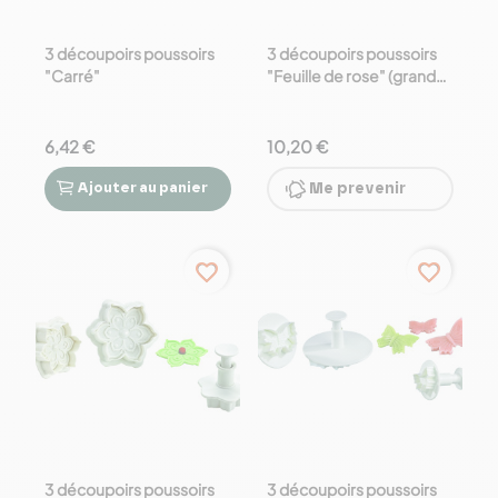
3 découpoirs poussoirs
3 découpoirs poussoirs
"Carré"
"Feuille de rose" (grands
modèles)
6,42 €
10,20 €
Ajouter
au panier
Me prevenir


favorite_border
favorite_border
3 découpoirs poussoirs
3 découpoirs poussoirs