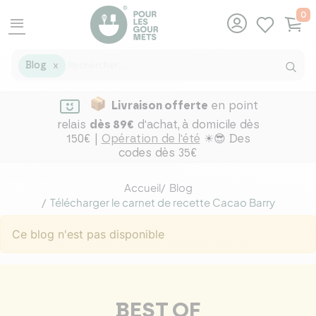
0
menu
Blog
X
Livraison offerte
en point
relais
dès 89€
d'achat,
à domicile dès
150€ |
Opération de l'été
☀😎 Des
codes dès 35€
Accueil
Blog
Télécharger le carnet de recette Cacao Barry
Ce blog n'est pas disponible
BEST OF