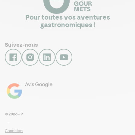
Pour toutes vos aventures
gastronomiques !
Suivez-nous
Avis Google
4.8
Voir les 461 avis
© 2026 - Pour Les Gourmets
arrow_drop_down
Conditions Générales de Ventes