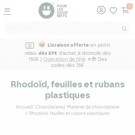
0
menu
Livraison offerte
en point
relais
dès 89€
d'achat,
à domicile dès
150€ |
Opération de l'été
☀😎 Des
codes dès 35€
Rhodoïd, feuilles et rubans
plastiques
Accueil
Chocolaterie
Matériel de chocolaterie
Rhodoïd, feuilles et rubans plastiques