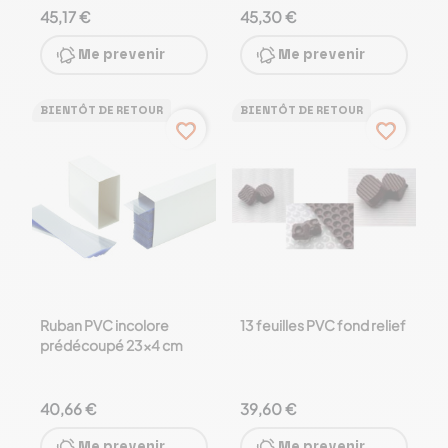
45,17 €
45,30 €
Me prevenir
Me prevenir
BIENTÔT DE RETOUR
BIENTÔT DE RETOUR
favorite_border
favorite_border
Ruban PVC incolore
13 feuilles PVC fond relief
prédécoupé 23x4 cm
40,66 €
39,60 €
Me prevenir
Me prevenir