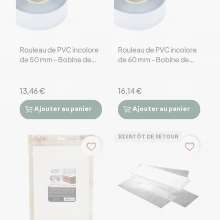
Rouleau de PVC incolore
Rouleau de PVC incolore
de 50 mm - Bobine de
de 60 mm - Bobine de
100m
100m
13,46 €
16,14 €
Ajouter
au panier
Ajouter
au panier




BIENTÔT DE RETOUR
favorite_border
favorite_border