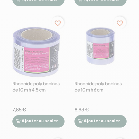




favorite_border
favorite_border
Rhodoïde poly bobines
Rhodoïde poly bobines
de 10 m h 4,5 cm
de 10 m h 6 cm
7,85 €
8,93 €
Ajouter
au panier
Ajouter
au panier



