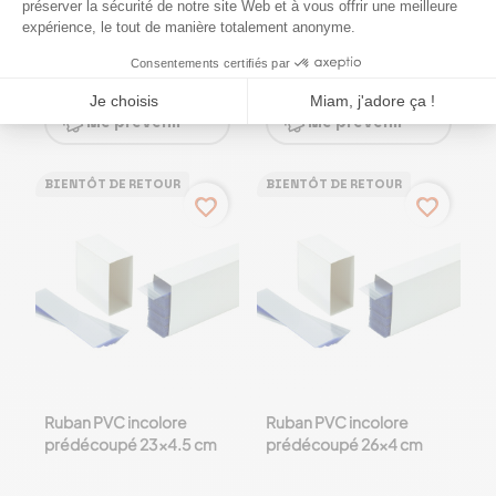
x 25 - Paquet de 1000
prédécoupé 20x4 cm
12,11 €
36,13 €
Me prevenir
Me prevenir
BIENTÔT DE RETOUR
BIENTÔT DE RETOUR
favorite_border
favorite_border
Ruban PVC incolore
Ruban PVC incolore
prédécoupé 23x4.5 cm
prédécoupé 26x4 cm