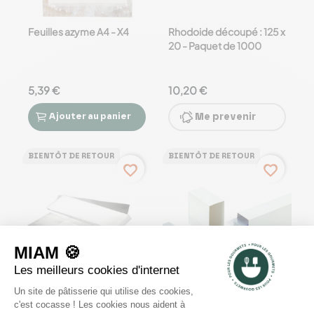
Feuilles azyme A4 - X4
Rhodoide découpé : 125 x
20 - Paquet de 1000
5,39 €
10,20 €
Ajouter
au panier
Me prevenir


BIENTÔT DE RETOUR
BIENTÔT DE RETOUR
favorite_border
favorite_border
Rhodoïde découpé : 150
Ruban PVC incolore