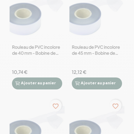
Rouleau de PVC incolore
Rouleau de PVC incolore
de 40 mm - Bobine de
de 45 mm - Bobine de
100m
100m
10,74 €
12,12 €
Ajouter
au panier
Ajouter
au panier




favorite_border
favorite_border