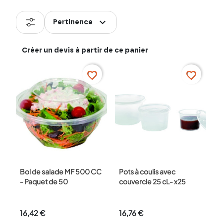
expand_more
Pertinence
Créer un devis à partir de ce panier
Conditionnement
Tous
favorite_border
favorite_border
x500
(1)
Marque
unité
(2)
x25
(1)
Mallard Ferrière
(4)
Poids
3 kg - 205 kg
Bol de salade MF 500 CC
Pots à coulis avec
- Paquet de 50
couvercle 25 cL- x25
16,42 €
16,76 €