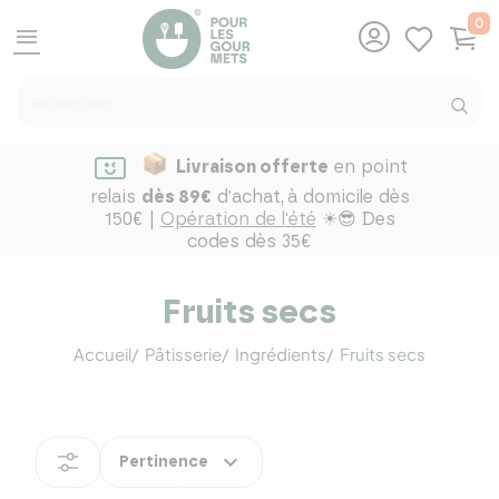
0
menu
Livraison offerte
en point
relais
dès 89€
d'achat,
à domicile dès
150€ |
Opération de l'été
☀😎 Des
codes dès 35€
Fruits secs
Accueil
Pâtisserie
Ingrédients
Fruits secs
expand_more
Pertinence