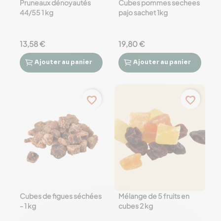
Pruneaux dénoyautés
Cubes pommes sechees
44/55 1 kg
pajo sachet 1kg
13,58 €
19,80 €
Ajouter
au panier
Ajouter
au panier




favorite_border
favorite_border
Cubes de figues séchées
Mélange de 5 fruits en
- 1 kg
cubes 2 kg