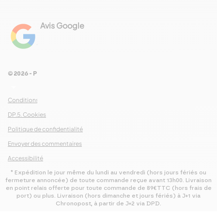
Avis Google
4.8
Voir les 461 avis
© 2026 - Pour Les Gourmets
arrow_drop_down
Conditions Générales de Ventes
DP.5. Cookies
Politique de confidentialité
Envoyer des commentaires
Accessibilité
* Expédition le jour même du lundi au vendredi (hors jours fériés ou
fermeture annoncée) de toute commande reçue avant 13h00. Livraison
en point relais offerte pour toute commande de 89€TTC (hors frais de
port) ou plus. Livraison (hors dimanche et jours fériés) à J+1 via
Chronopost, à partir de J+2 via DPD.