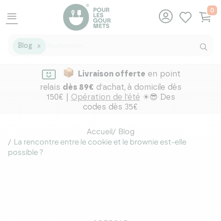
0
menu
Blog
X
Livraison offerte
en point
relais
dès 89€
d'achat,
à domicile dès
150€ |
Opération de l'été
☀😎 Des
codes dès 35€
Accueil
Blog
La rencontre entre le cookie et le brownie est-elle
possible ?