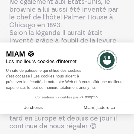
Né également aux Etats-Unis, le
brownie a lui aussi été inventé par
le chef de l'hôtel Palmer House à
Chicago en 1893.
Selon la légende il aurait était
inventé grâce à l'oubli de la levure
dans la préparation d'un gâteau au
chocolat, ainsi en resortant du four,
le gâteau était plât et ce serait ainsi
que le brownie est arrivé.
Le brownie est devenu très
populaire au Canada et aux USA
pendant la première moitié du
20ème siècle, et il est arrivé plus
tard en Europe et depuis ce jour il
😍
continue de nous régaler