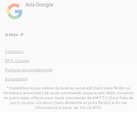
découvrir une spécialité dans notre
Avis Google
newsletter. Inscrivez-vous
4.8
maintenant pour n’en manquer aucune
Voir les 461 avis
!
© 2026 - Pour Les Gourmets
S’abonner
arrow_drop_down
Conditions Générales de Ventes
DP.5. Cookies
Politique de confidentialité
Accessibilité
* Expédition le jour même du lundi au vendredi (hors jours fériés ou
fermeture annoncée) de toute commande reçue avant 13h00. Livraison
en point relais offerte pour toute commande de 89€TTC (hors frais de
port) ou plus. Livraison (hors dimanche et jours fériés) à J+1 via
Chronopost, à partir de J+2 via DPD.