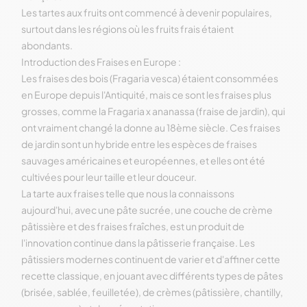
Les tartes aux fruits ont commencé à devenir populaires,
surtout dans les régions où les fruits frais étaient
abondants.
Introduction des Fraises en Europe :
Les fraises des bois (Fragaria vesca) étaient consommées
en Europe depuis l'Antiquité, mais ce sont les fraises plus
grosses, comme la Fragaria x ananassa (fraise de jardin), qui
ont vraiment changé la donne au 18ème siècle. Ces fraises
de jardin sont un hybride entre les espèces de fraises
sauvages américaines et européennes, et elles ont été
cultivées pour leur taille et leur douceur.
La tarte aux fraises telle que nous la connaissons
aujourd'hui, avec une pâte sucrée, une couche de crème
pâtissière et des fraises fraîches, est un produit de
l'innovation continue dans la pâtisserie française. Les
pâtissiers modernes continuent de varier et d'affiner cette
recette classique, en jouant avec différents types de pâtes
(brisée, sablée, feuilletée), de crèmes (pâtissière, chantilly,