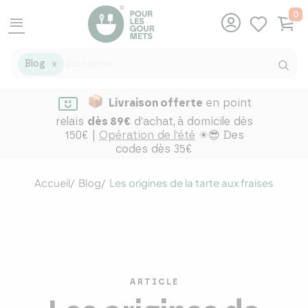
0
menu
Blog
X
Livraison offerte
en point
relais
dès 89€
d'achat,
à domicile dès
150€ |
Opération de l'été
☀😎 Des
codes dès 35€
Accueil
Blog
Les origines de la tarte aux fraises
ARTICLE