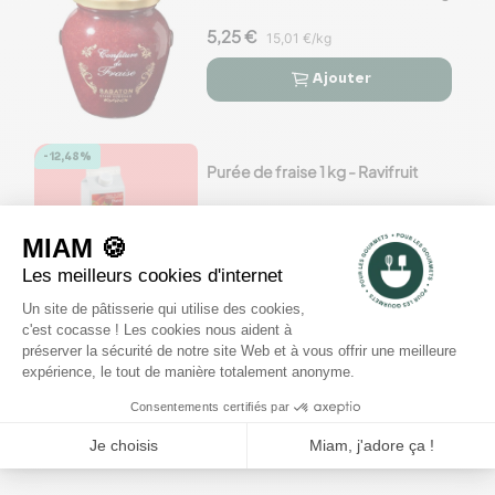
5,25 €
15,01 €/kg
Ajouter


-12,48%
Purée de fraise 1 kg - Ravifruit
9,89 €
11.30€
Ajouter


Confiture de fraise boîte 1 kg
10,03 €
Ajouter

