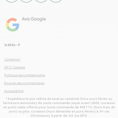
NEWSLETTER
Le saviez-vous ?
Avis Google
4.8
Chaque semaine, nous vous invitons à
Voir les 461 avis
découvrir une spécialité dans notre
newsletter. Inscrivez-vous
© 2026 - Pour Les Gourmets
maintenant pour n’en manquer aucune
arrow_drop_down
!
Conditions Générales de Ventes
DP.5. Cookies
S’abonner
Politique de confidentialité
Envoyer des commentaires
Accessibilité
* Expédition le jour même du lundi au vendredi (hors jours fériés ou
fermeture annoncée) de toute commande reçue avant 13h00. Livraison
en point relais offerte pour toute commande de 89€TTC (hors frais de
port) ou plus. Livraison (hors dimanche et jours fériés) à J+1 via
Chronopost, à partir de J+2 via DPD.