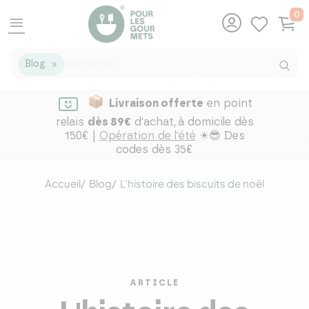
0
menu
Blog
X
Livraison offerte
en point
relais
dès 89€
d'achat,
à domicile dès
150€ |
Opération de l'été
☀😎 Des
codes dès 35€
Accueil
Blog
L'histoire des biscuits de noël
ARTICLE