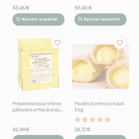
53,46 €
59,40 €
Ajouter
au panier
Ajouter
au panier




favorite_border
favorite_border
Préparation pour crème
Poudre à crème à chaud
pâtissière et flan à chaud
5 kg
Torchon 5 kg
42,44 €
26,12 €