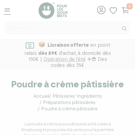
0
menu
Livraison offerte
en point
relais
dès 89€
d'achat,
à domicile dès
150€ |
Opération de l'été
☀😎 Des
codes dès 35€
Poudre à crème pâtissière
Accueil
Pâtisserie
Ingrédients
Préparations pâtissières
Poudre à crème pâtissière
La poudre à crème pour pâtisserie a été créée à
Strasbourg et proposée à la vente pour la première