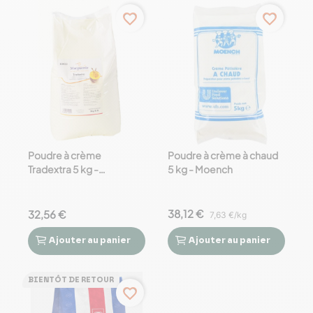
favorite_border
favorite_border
Poudre à crème
Poudre à crème à chaud
Tradextra 5 kg -
5 kg - Moench
Marguerite
38,12 €
32,56 €
7,63 €/kg
Ajouter
au panier
Ajouter
au panier




BIENTÔT DE RETOUR
favorite_border