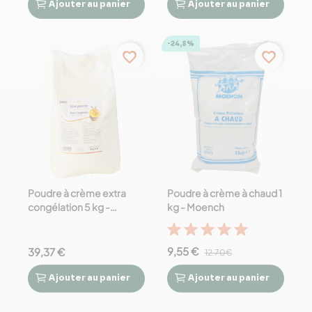
Ajouter
au panier
Ajouter
au panier




-24,8%
favorite_border
favorite_border
Poudre à crème extra
Poudre à crème à chaud 1
congélation 5 kg -
kg - Moench
Marguerite
9,55 €
39,37 €
12.70€
Ajouter
au panier
Ajouter
au panier



