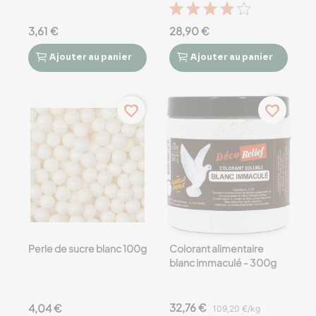
3,61 €
28,90 €
Ajouter
au panier
Ajouter
au panier




favorite_border
favorite_border
Perle de sucre blanc 100g
Colorant alimentaire
blanc immaculé - 300g
32,76 €
4,04 €
109,20 €/kg