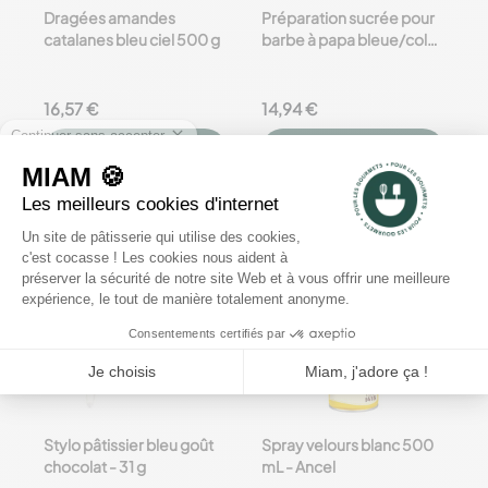
Dragées amandes
Préparation sucrée pour
catalanes bleu ciel 500 g
barbe à papa bleue/cola 1
kg
16,57 €
14,94 €
Ajouter
au panier
Ajouter
au panier




favorite_border
favorite_border
Stylo pâtissier bleu goût
Spray velours blanc 500
chocolat - 31 g
mL - Ancel