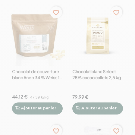
favorite_border
favorite_border
Chocolat de couverture
Chocolat blanc Select
blanc Aneo 34 % Weiss 1
28% cacao callets 2,5 kg
kg
44,12 €
79,99 €
47,39 €/kg
Ajouter
au panier
Ajouter
au panier




favorite_border
favorite_border