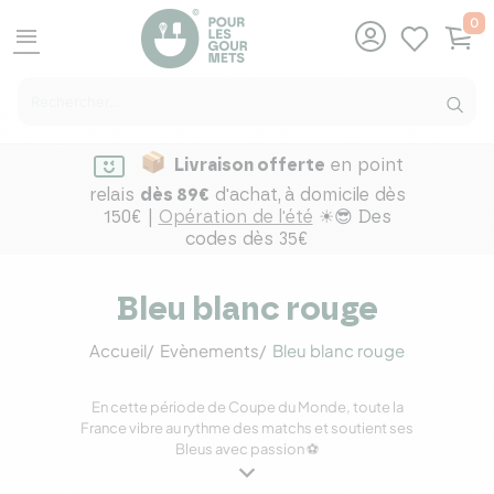
0
menu
Livraison offerte
en point
relais
dès 89€
d'achat,
à domicile dès
150€ |
Opération de l'été
☀😎 Des
codes dès 35€
Bleu blanc rouge
Accueil
Evènements
Bleu blanc rouge
En cette période de Coupe du Monde, toute la
France vibre au rythme des matchs et soutient ses
Bleus avec passion ⚽
Pour l’occasion, découvrez notre sélection de
produits Bleu, Blanc, Rouge spécialement pensée