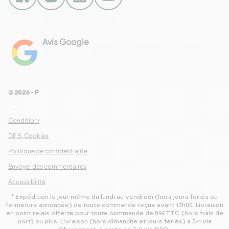
Avis Google
4.8
Voir les 461 avis
© 2026 - Pour Les Gourmets
arrow_drop_down
Conditions Générales de Ventes
DP.5. Cookies
Politique de confidentialité
Envoyer des commentaires
Accessibilité
* Expédition le jour même du lundi au vendredi (hors jours fériés ou
fermeture annoncée) de toute commande reçue avant 13h00. Livraison
en point relais offerte pour toute commande de 89€TTC (hors frais de
port) ou plus. Livraison (hors dimanche et jours fériés) à J+1 via