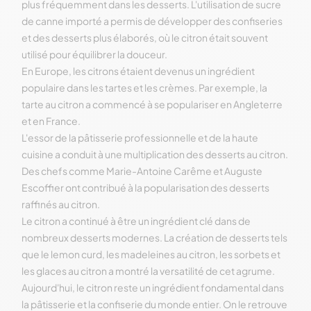
plus fréquemment dans les desserts. L'utilisation de sucre
de canne importé a permis de développer des confiseries
et des desserts plus élaborés, où le citron était souvent
utilisé pour équilibrer la douceur.
En Europe, les citrons étaient devenus un ingrédient
populaire dans les tartes et les crèmes. Par exemple, la
tarte au citron a commencé à se populariser en Angleterre
et en France.
L'essor de la pâtisserie professionnelle et de la haute
cuisine a conduit à une multiplication des desserts au citron.
Des chefs comme Marie-Antoine Carême et Auguste
Escoffier ont contribué à la popularisation des desserts
raffinés au citron.
Le citron a continué à être un ingrédient clé dans de
nombreux desserts modernes. La création de desserts tels
que le lemon curd, les madeleines au citron, les sorbets et
les glaces au citron a montré la versatilité de cet agrume.
Aujourd'hui, le citron reste un ingrédient fondamental dans
la pâtisserie et la confiserie du monde entier. On le retrouve