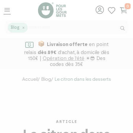
0
menu
Blog
X
Livraison offerte
en point
relais
dès 89€
d'achat,
à domicile dès
150€ |
Opération de l'été
☀😎 Des
codes dès 35€
Accueil
Blog
Le citron dans les desserts
ARTICLE