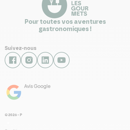
Pour toutes vos aventures
gastronomiques !
Suivez-nous
Avis Google
4.8
Voir les 461 avis
© 2026 - Pour Les Gourmets
arrow_drop_down