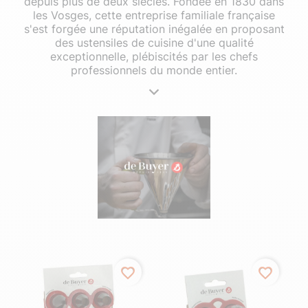
depuis plus de deux siècles. Fondée en 1830 dans
les Vosges, cette entreprise familiale française
s'est forgée une réputation inégalée en proposant
des ustensiles de cuisine d'une qualité
exceptionnelle, plébiscités par les chefs
professionnels du monde entier.
favorite_border
favorite_border