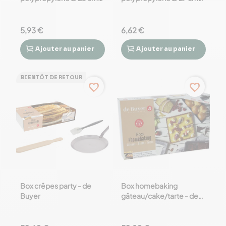
de Buyer
de Buyer
5,93 €
6,62 €
Ajouter
au panier
Ajouter
au panier




BIENTÔT DE RETOUR
favorite_border
favorite_border
Box crêpes party - de
Box homebaking
Buyer
gâteau/cake/tarte - de
Buyer