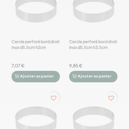
Cercle perforé bord droit
Cercle perforé bord droit
inox d5.5cm h2cm
inox d5.5cm h3.5cm
7,07 €
9,85 €
Ajouter
au panier
Ajouter
au panier




favorite_border
favorite_border