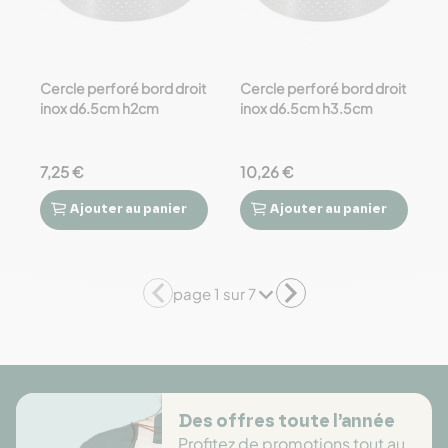
Cercle perforé bord droit
Cercle perforé bord droit
inox d6.5cm h2cm
inox d6.5cm h3.5cm
7,25 €
10,26 €
Ajouter
au panier
Ajouter
au panier




page 1 sur 7
Des offres toute l’année
Profitez de promotions tout au