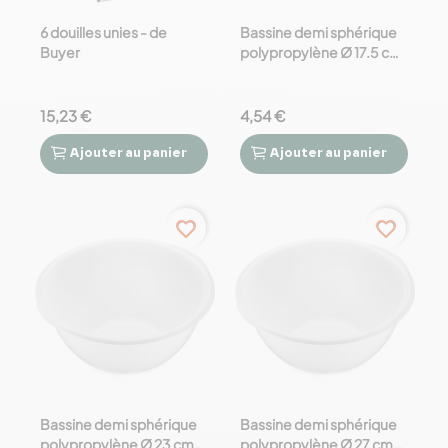
6 douilles unies - de
Bassine demi sphérique
Buyer
polypropylène Ø 17.5 cm
de Buyer
15,23 €
4,54 €
Ajouter
au panier
Ajouter
au panier




favorite_border
favorite_border
Bassine demi sphérique
Bassine demi sphérique
polypropylène Ø 23 cm
polypropylène Ø 27 cm