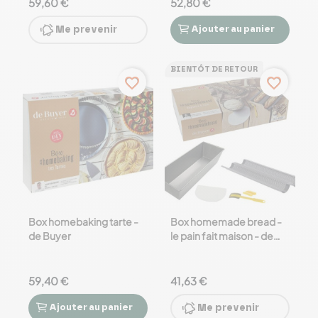
59,60 €
52,80 €
Me prevenir
Ajouter
au panier


BIENTÔT DE RETOUR
favorite_border
favorite_border
Box homebaking tarte -
Box homemade bread -
de Buyer
le pain fait maison - de
Buyer
59,40 €
41,63 €
Ajouter
au panier
Me prevenir