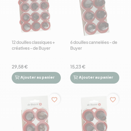
12 douilles classiques +
6 douilles cannelées - de
créatives - de Buyer
Buyer
29,58 €
15,23 €
Ajouter
au panier
Ajouter
au panier




favorite_border
favorite_border