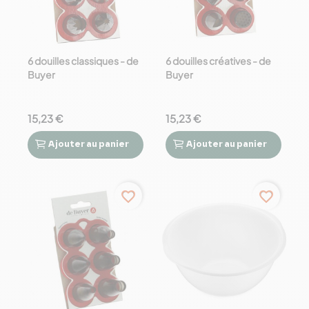
6 douilles classiques - de
6 douilles créatives - de
Buyer
Buyer
15,23 €
15,23 €
Ajouter
au panier
Ajouter
au panier




favorite_border
favorite_border