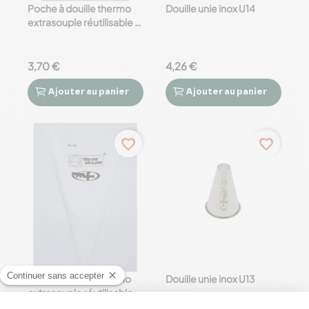
Poche à douille thermo
Douille unie inox U14
extrasouple réutilisable -
34 cm
3,70 €
4,26 €
Ajouter
au panier
Ajouter
au panier




favorite_border
favorite_border
Poche à douille thermo
Douille unie inox U13
extrasouple réutilisable -
31 cm