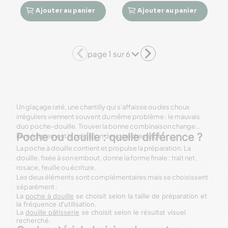
Ajouter
au panier
Ajouter
au panier




page 1 sur 6
Un glaçage raté, une chantilly qui s'affaisse ou des choux
irréguliers viennent souvent du même problème : le mauvais
duo poche-douille. Trouver la bonne combinaison change
Poche ou douille : quelle différence ?
immédiatement la précision de votre dressage.
La poche à douille contient et propulse la préparation. La
douille, fixée à son embout, donne la forme finale : trait net,
rosace, feuille ou écriture.
Les deux éléments sont complémentaires mais se choisissent
séparément :
La
poche à douille
se choisit selon la taille de préparation et
la fréquence d'utilisation.
La
douille pâtisserie
se choisit selon le résultat visuel
recherché.