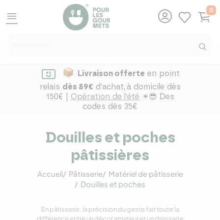
0
menu
Livraison offerte
en point
relais
dès 89€
d'achat,
à domicile dès
150€ |
Opération de l'été
☀😎 Des
codes dès 35€
Douilles et poches
pâtissières
Accueil
Pâtisserie
Matériel de pâtisserie
Douilles et poches
En pâtisserie, la précision du geste fait toute la
différence entre un décor amateur et un dressage