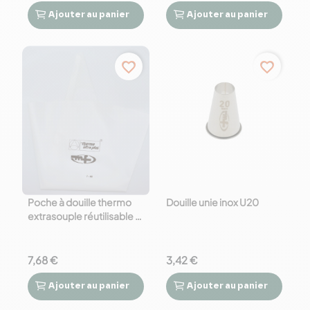
Ajouter
au panier
Ajouter
au panier




favorite_border
favorite_border
Poche à douille thermo
Douille unie inox U20
extrasouple réutilisable -
60 cm
7,68 €
3,42 €
Ajouter
au panier
Ajouter
au panier



