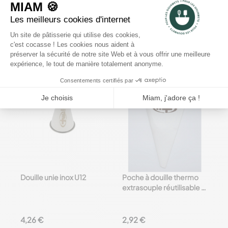
3,64 €
3,12 €
Ajouter
au panier
Ajouter
au panier




favorite_border
favorite_border
Douille unie inox U12
Poche à douille thermo
extrasouple réutilisable -
25 cm
4,26 €
2,92 €