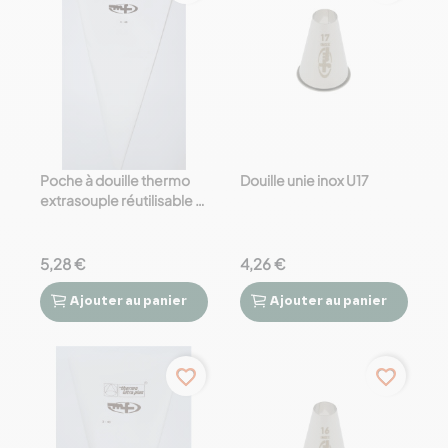
Poche à douille thermo
Douille unie inox U17
extrasouple réutilisable -
46 cm
5,28 €
4,26 €
Ajouter
au panier
Ajouter
au panier




favorite_border
favorite_border