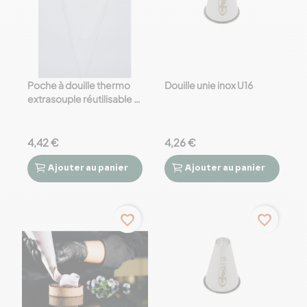
Poche à douille thermo
Douille unie inox U16
extrasouple réutilisable -
40 cm
4,42 €
4,26 €
Ajouter
au panier
Ajouter
au panier




favorite_border
favorite_border