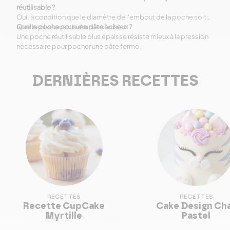
réutilisable ?
Oui, à condition que le diamètre de l'embout de la poche soit
compatible avec la douille choisie.
Quelle poche pour une pâte à choux ?
Une poche réutilisable plus épaisse résiste mieux à la pression
nécessaire pour pocher une pâte ferme.
DERNIÈRES RECETTES
RECETTES
RECETTES
Recette CupCake
Cake Design Ch
Myrtille
Pastel