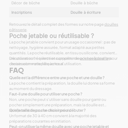
Décor de bûche
Douille à bûche
Inscriptions
Douille à écriture
Retrouvez le détail complet des formes sur notre page
douilles
pâtisserie
.
Poche jetable ou réutilisable ?
La poche jetable convient pour un usage occasionnel : pas de
nettoyage, hygiène assurée, format adapté aux petites
quantités. La poche réutilisable, en tissu ou silicone, convient à
une utilisation fréquente et supporte mieux les préparations
Découvrez notre sélection complète de
poches à douille
pour
denses comme la pâte à choux.
choisir selon votre fréquence d'utilisation.
FAQ
Quelle est la différence entre une poche et une douille ?
La poche contient la préparation, la douille lui donne sa forme
au moment du dressage.
Faut-il une douille pour utiliser une poche ?
Non, une poche peut s'utiliser sans douille pour garnir ou
pocher simplement une préparation, mais la douille est
indispensable pour un décor précis.
Quelle taille de poche choisir pour débuter ?
Un format de 30 à 40 cm convient à la majorité des
préparations courantes en initiation.
Peut-on utiliser la même douille avec une poche jetable et