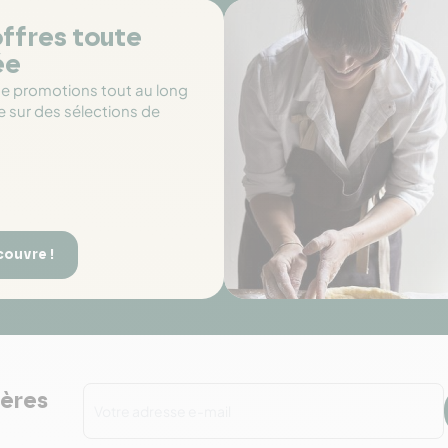
ffres toute
ée
de promotions tout au long
e sur des sélections de
couvre !
ières