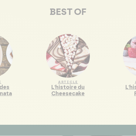
BEST OF
E
ARTICLE
 des
L'histoire du
L'hi
 nata
Cheesecake