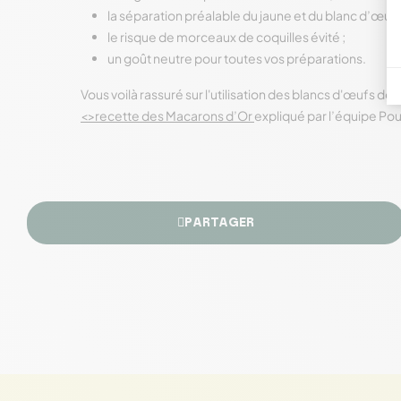
la séparation préalable du jaune et du blanc d’œuf 
le risque de morceaux de coquilles évité ;
un goût neutre pour toutes vos préparations.
Vous voilà rassuré sur l'utilisation des blancs d'œufs dé
<>recette des Macarons d’Or
expliqué par l’équipe Po
PARTAGER