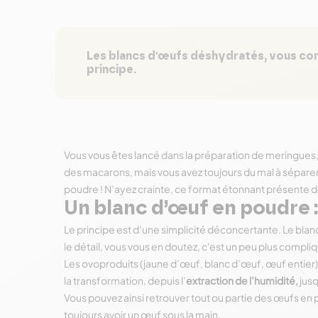
Les blancs d'œufs déshydratés, vous con
principe.
Vous vous êtes lancé dans la préparation de meringues, 
des macarons, mais vous avez toujours du mal à séparer l
poudre ! N’ayez crainte, ce format étonnant présente
Un blanc d’œuf en poudre 
Le principe est d’une simplicité déconcertante. Le blan
le détail, vous vous en doutez, c'est un peu plus compli
Les ovoproduits (jaune d’œuf, blanc d’œuf, œuf entier)
la transformation, depuis l’
extraction de l’humidité,
jus
Vous pouvez ainsi retrouver tout ou partie des œufs en 
toujours avoir un œuf sous la main.