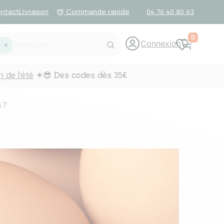
ntact
Livraison
04 76 40 80 63
alarm
Commande rapide
0
Connexion
g
X
 de l'été
☀😎 Des codes dès 35€
 ?