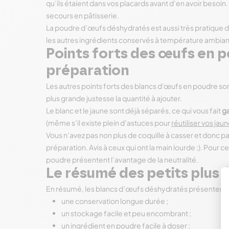
qu’ils étaient dans vos placards avant d’en avoir besoi
secours en pâtisserie.
La poudre d’œufs déshydratés est aussi très pratique d
les autres ingrédients conservés à température ambian
Points forts des œufs en 
préparation
Les autres points forts des blancs d'œufs en poudre sont
plus grande justesse la quantité à ajouter.
Le blanc et le jaune sont déjà séparés, ce qui vous fait
g
(même s’il existe plein d’astuces pour
réutiliser vos ja
Vous n’avez pas non plus de coquille à casser et donc p
préparation. Avis à ceux qui ont la main lourde ;). Pour 
poudre présentent l’avantage de la neutralité.
Le résumé des petits plus
En résumé, les blancs d’œufs déshydratés présentent
une conservation longue durée ;
un stockage facile et peu encombrant ;
un ingrédient en poudre facile à doser ;