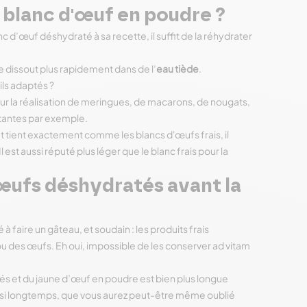
blanc d'œuf en poudre ?
c d’œuf déshydraté à sa recette, il suffit de la réhydrater
e dissout plus rapidement dans de l’
eau tiède
.
ils adaptés ?
our la réalisation de meringues, de macarons, de nougats,
ttantes par exemple.
tient exactement comme les blancs d'œufs frais, il
est aussi réputé plus léger que le blanc frais pour la
œufs déshydratés avant la
faire un gâteau, et soudain : les produits frais
t ou des œufs. Eh oui, impossible de les conserver ad vitam
s et du jaune d’œuf en poudre est bien plus longue
r si longtemps, que vous aurez peut-être même oublié