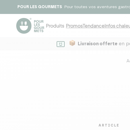
POUR LES GOURMETS
Pour toutes vos aventures gastr
Produits
Promos
Tendance
Infos chaleu
Livraison offerte
en po
A
ARTICLE