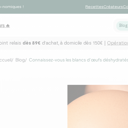
o-nomiques !
Recettes
Créateurs
Co
rs 🔥
Blo
int relais
dès 89€
d'achat,
à domicile dès 150€ |
Opération
ccueil
Blog
Connaissez-vous les blancs d'œufs déshydratés