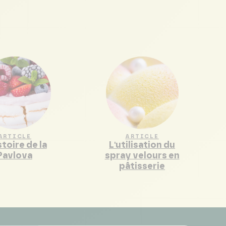
ARTICLE
ARTICLE
stoire de la
L'utilisation du
Pavlova
spray velours en
pâtisserie