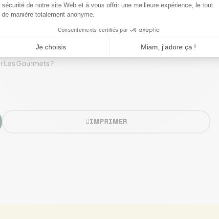
;
shydratés ? Et si vous testiez ce nouveau format avec la
ur Les Gourmets ?
IMPRIMER