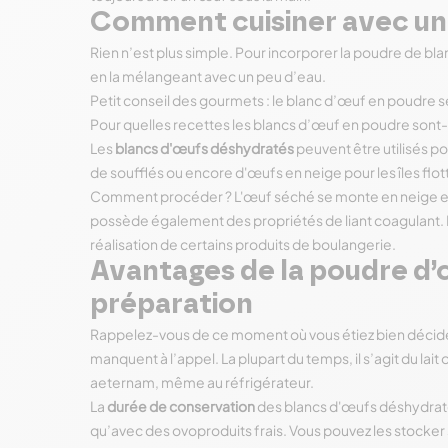
Comment cuisiner avec un 
Rien n’est plus simple. Pour incorporer la poudre de blan
en la mélangeant avec un peu d’eau.
Petit conseil des gourmets : le blanc d’œuf en poudre s
Pour quelles recettes les blancs d’œuf en poudre sont-
Les
blancs d'œufs déshydratés
peuvent être utilisés p
de soufflés ou encore d'œufs en neige pour les îles flo
Comment procéder ? L'œuf séché se monte en neige et 
possède également des propriétés de liant coagulant. Il 
réalisation de certains produits de boulangerie.
Avantages de la poudre d’
préparation
Rappelez-vous de ce moment où vous étiez bien décidé à 
manquent à l’appel. La plupart du temps, il s’agit du lai
aeternam, même au réfrigérateur.
La
durée de conservation
des blancs d'œufs déshydraté
qu’avec des ovoproduits frais. Vous pouvez les stocke