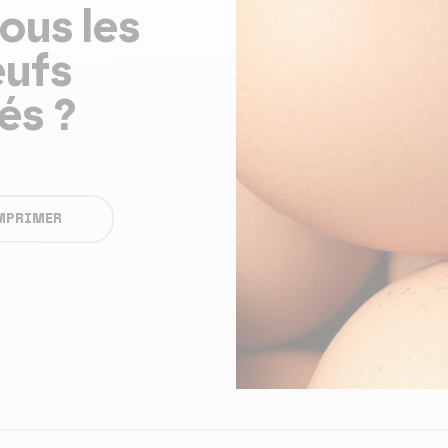
ous les
œufs
és ?
MPRIMER