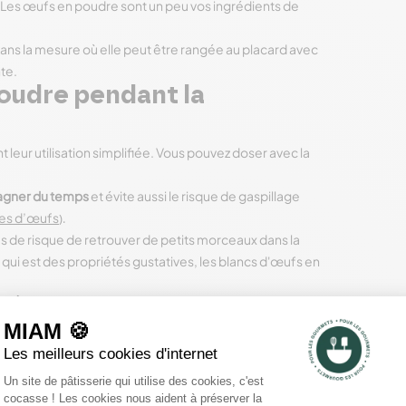
n. Les œufs en poudre sont un peu vos ingrédients de
ans la mesure où elle peut être rangée au placard avec
te.
poudre pendant la
 leur utilisation simplifiée. Vous pouvez doser avec la
agner du temps
et évite aussi le risque de gaspillage
unes d’œufs
).
as de risque de retrouver de petits morceaux dans la
ce qui est des propriétés gustatives, les blancs d'œufs en
 (+) des œufs séchés
6 avantages
majeurs en cuisine :