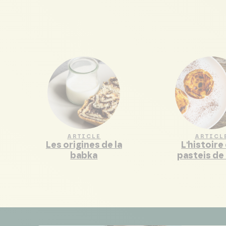
ARTICLE
ARTICL
Les origines de la
L'histoire
babka
pasteis de