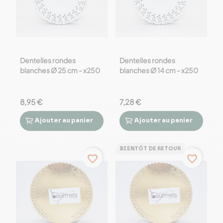
Dentelles rondes
Dentelles rondes
blanches Ø 25 cm - x250
blanches Ø 14 cm - x250
8,95 €
7,28 €
Ajouter
au panier
Ajouter
au panier




BIENTÔT DE RETOUR
favorite_border
favorite_border