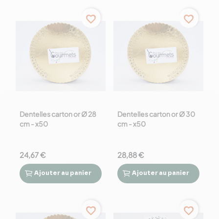
0,00 € - 15,00 €
favorite_border
favorite_border
Dentelles carton or Ø 28
Dentelles carton or Ø 30
cm - x50
cm - x50
24,67 €
28,88 €
Ajouter
au panier
Ajouter
au panier




favorite_border
favorite_border