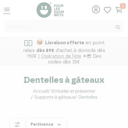
0
menu
Livraison offerte
en point
relais
dès 89€
d'achat,
à domicile dès
150€ |
Opération de l'été
☀😎 Des
codes dès 35€
Dentelles à gâteaux
Accueil
Emballer et présenter
Supports à gâteaux
Dentelles
expand_more
Pertinence