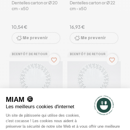
Dentelles carton or Ø 20
Dentelles carton or Ø 22
cm - x50
cm - x50
10,54 €
16,93 €
Me prevenir
Me prevenir
BIENTÔT DE RETOUR
BIENTÔT DE RETOUR
favorite_border
favorite_border
Dentelles rondes
Dentelles rondes
blanches Ø 10 cm - x250
blanches Ø 12 cm - x250