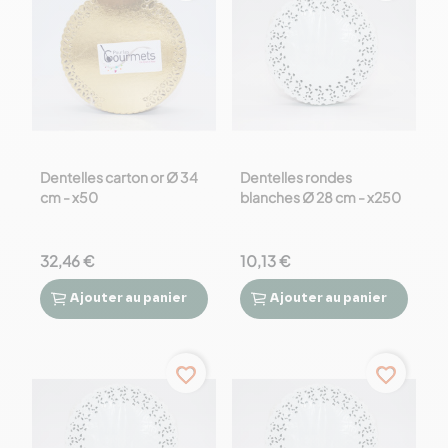
Dentelles carton or Ø 34
Dentelles rondes
cm - x50
blanches Ø 28 cm - x250
32,46 €
10,13 €
Ajouter
au panier
Ajouter
au panier




favorite_border
favorite_border