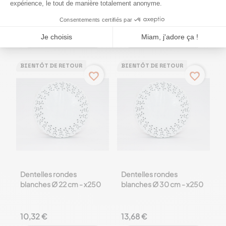
4,87 €
5,20 €
Me prevenir
Me prevenir
BIENTÔT DE RETOUR
BIENTÔT DE RETOUR
favorite_border
favorite_border
Dentelles rondes
Dentelles rondes
blanches Ø 22 cm - x250
blanches Ø 30 cm - x250
10,32 €
13,68 €