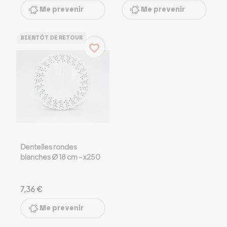
Me prevenir
Me prevenir
BIENTÔT DE RETOUR
favorite_border
Dentelles rondes
blanches Ø 18 cm - x250
7,36 €
Me prevenir