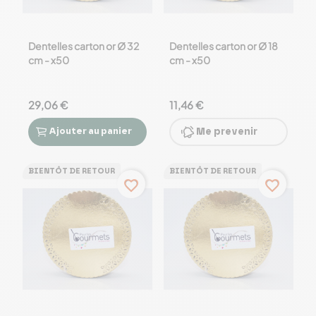
Dentelles carton or Ø 32
Dentelles carton or Ø 18
cm - x50
cm - x50
29,06 €
11,46 €
Ajouter
au panier
Me prevenir


BIENTÔT DE RETOUR
BIENTÔT DE RETOUR
favorite_border
favorite_border