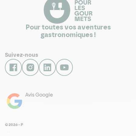
Pour toutes vos aventures
gastronomiques !
Suivez-nous
Avis Google
4.8
Voir les 461 avis
© 2026 - Pour Les Gourmets
arrow_drop_down