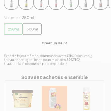
Volume
250ml
:
250ml
500ml
Créer un devis
Expédié le jour même si commandé avant 13h00 (lun-ven)
*
La livraison est gratuite en point relais dès
89€TTC
*
Livraison à J+1 disponible pour ce produit
*
Souvent achetés ensemble