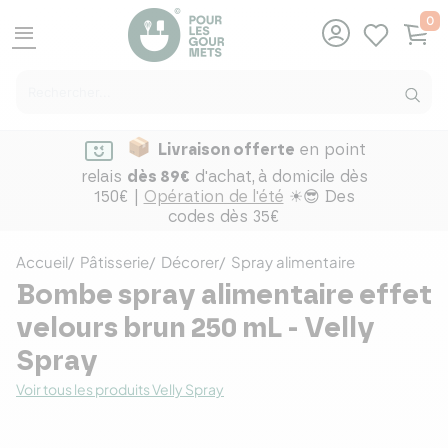
0
menu
Livraison offerte
en point
relais
dès 89€
d'achat,
à domicile dès
150€ |
Opération de l'été
☀😎 Des
codes dès 35€
Accueil
Pâtisserie
Décorer
Spray alimentaire
Bombe spray alimentaire effet
velours brun 250 mL - Velly
Spray
Voir tous les produits Velly Spray