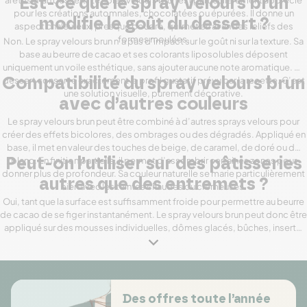
arêtes d’un dessert. Le spray velours brun est particulièrement apprécié
Est-ce que le spray velours brun
pour les créations automnales, chocolatées ou épurées. Il donne un
modifie le goût du dessert ?
aspect chaleureux, presque poudré, qui met en avant les reliefs des
formes moulées.
Non. Le spray velours brun n’a pas d’impact sur le goût ni sur la texture. Sa
base au beurre de cacao et ses colorants liposolubles déposent
uniquement un voile esthétique, sans ajouter aucune note aromatique. Le
dessert conserve exactement le profil gustatif prévu par la recette. C’est
Compatibilité du spray velours brun
une solution visuelle, purement décorative.
avec d’autres couleurs
Le spray velours brun peut être combiné à d’autres sprays velours pour
créer des effets bicolores, des ombrages ou des dégradés. Appliqué en
base, il met en valeur des touches de beige, de caramel, de doré ou de
blanc. En finition partielle, il permet d’assombrir certaines zones pour
Peut-on l’utiliser sur des pâtisseries
donner plus de profondeur. Sa couleur naturelle se marie particulièrement
autres que des entremets ?
bien avec les teintes chaudes ou crémeuses.
Oui, tant que la surface est suffisamment froide pour permettre au beurre
de cacao de se figer instantanément. Le spray velours brun peut donc être
appliqué sur des mousses individuelles, dômes glacés, bûches, inserts,
pâtisseries moulées ou desserts techniques préalablement congelés. Il
n’est en revanche pas adapté aux surfaces chaudes, humides ou non
glacées.
Des offres toute l’année