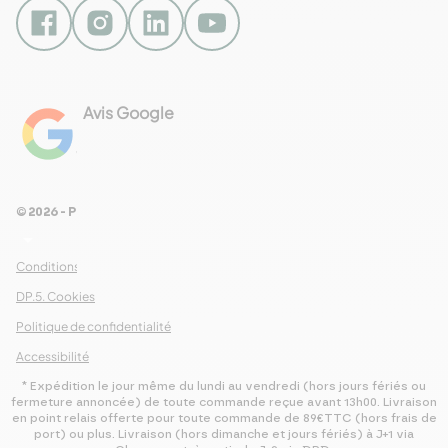
Avis Google
4.8
Voir les 461 avis
© 2026 - Pour Les Gourmets
arrow_drop_down
Conditions Générales de Ventes
DP.5. Cookies
Politique de confidentialité
Accessibilité
* Expédition le jour même du lundi au vendredi (hors jours fériés ou
fermeture annoncée) de toute commande reçue avant 13h00. Livraison
en point relais offerte pour toute commande de 89€TTC (hors frais de
port) ou plus. Livraison (hors dimanche et jours fériés) à J+1 via