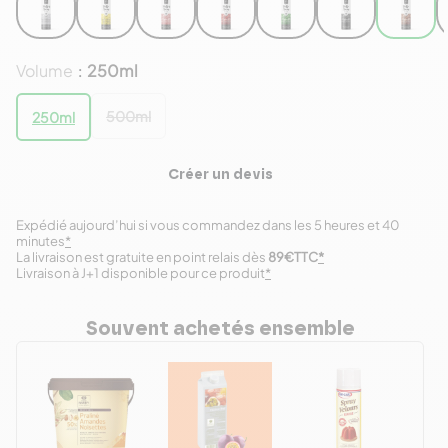
Volume
250ml
:
500ml
250ml
Créer un devis
Expédié aujourd’hui si vous commandez dans les 5 heures et 40
minutes
*
La livraison est gratuite en point relais dès
89€TTC
*
Livraison à J+1 disponible pour ce produit
*
Souvent achetés ensemble