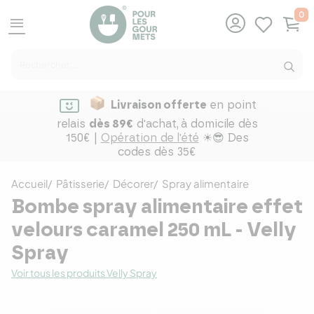
0
menu
Livraison offerte
en point
relais
dès 89€
d'achat,
à domicile dès
150€ |
Opération de l'été
☀😎 Des
codes dès 35€
Accueil
Pâtisserie
Décorer
Spray alimentaire
Bombe spray alimentaire effet
velours caramel 250 mL - Velly
Spray
Voir tous les produits Velly Spray