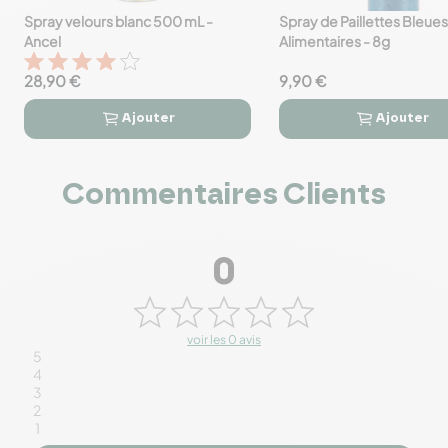
Spray velours blanc 500 mL -
Spray de Paillettes Bleues
favorite_border
favorite_border
Ancel
Alimentaires - 8g
28,90 €
9,90 €
Ajouter
Ajouter




Commentaires Clients
0
voir les 0 avis
5
4
3
2
1