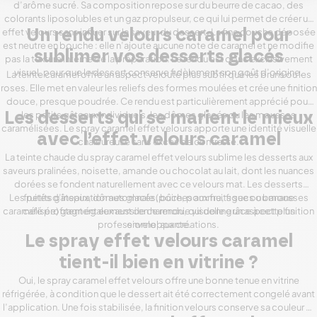
d’arôme sucré. Sa composition repose sur du beurre de cacao, des
colorants liposolubles et un gaz propulseur, ce qui lui permet de créer un
effet velours sans influer sur la saveur du dessert. La fine couche déposée
Un rendu velours caramel pour
est neutre en bouche : elle n’ajoute aucune note de caramel et ne modifie
sublimer vos desserts glacés
pas la texture interne de la préparation. Le rendu est donc exclusivement
visuel, pour que le dessert conserve fidèlement son goût d’origine.
La teinte caramel offre un aspect velouté plus subtil que les bruns ou les
roses. Elle met en valeur les reliefs des formes moulées et crée une finition
douce, presque poudrée. Ce rendu est particulièrement apprécié pour
les petits gâteaux individuels, les dômes glacés ou les mousses
Les desserts qui se marient le mieux
caramélisées. Le spray caramel effet velours apporte une identité visuelle
avec l’effet velours caramel
chaleureuse sans excès de contraste.
La teinte chaude du spray caramel effet velours sublime les desserts aux
saveurs pralinées, noisette, amande ou chocolat au lait, dont les nuances
dorées se fondent naturellement avec ce velours mat. Les desserts
Les petits gâteaux, dômes glacés, bûches aux fruits secs ou mousses
fruités d’inspiration automnale (poire, pomme, figue ou banane
caramélisée) gagnent eux aussi en harmonie visuelle grâce à cette finition
café profitent également de ce rendu, qui donne un aspect plus
professionnel aux créations.
enveloppante.
Le spray effet velours caramel
tient-il bien en vitrine ?
Oui, le spray caramel effet velours offre une bonne tenue en vitrine
réfrigérée, à condition que le dessert ait été correctement congelé avant
l’application. Une fois stabilisée, la finition velours conserve sa couleur et