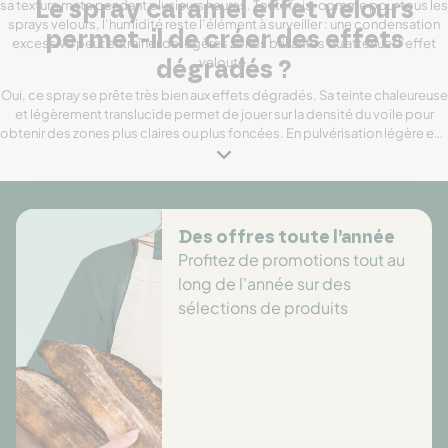
sa texture mate pendant plusieurs heures. Toutefois, comme pour tous les
Le spray caramel effet velours
sprays velours, l’humidité reste l’élément à surveiller : une condensation
permet-il de créer des effets
excessive peut entraîner de légères zones brillantes ou atténuer l’effet
velouté.
dégradés ?
Oui, ce spray se prête très bien aux effets dégradés. Sa teinte chaleureuse
et légèrement translucide permet de jouer sur la densité du voile pour
obtenir des zones plus claires ou plus foncées. En pulvérisation légère et à
distance, on obtient un caramel pastel ; en rapprochant légèrement la
bombe ou en repassant une seconde fois, la couleur gagne en
profondeur.
Des offres toute l’année
Profitez de promotions tout au
long de l'année sur des
sélections de produits