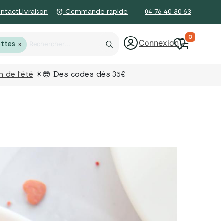
ntact
Livraison
04 76 40 80 63
alarm
Commande rapide
0
Connexion
ttes
X
 de l'été
☀😎 Des codes dès 35€