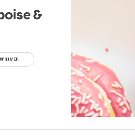
oise &
MPRIMER