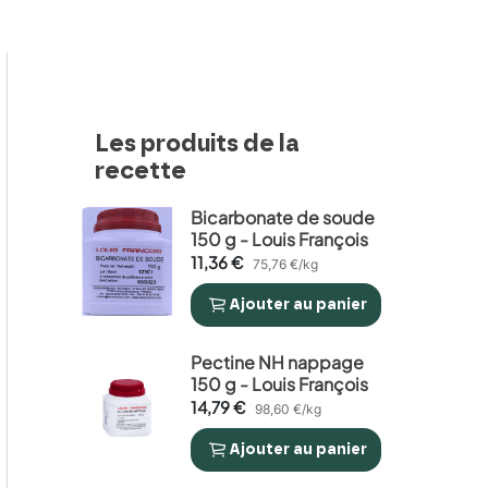
Les produits de la
recette
Bicarbonate de soude
150 g - Louis François
11,36 €
75,76 €/kg
Ajouter
au panier


Pectine NH nappage
150 g - Louis François
14,79 €
98,60 €/kg
Ajouter
au panier

