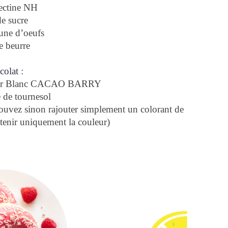
ectine NH
e sucre
une d’oeufs
e beurre
olat :
phyr Blanc CACAO BARRY
 de tournesol
ouvez sinon rajouter simplement un colorant de
tenir uniquement la couleur)