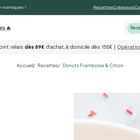
o-nomiques !
Recettes
Créateurs
Co
rs 🔥
Rece
int relais
dès 89€
d'achat,
à domicile dès 150€ |
Opération
Accueil
Recettes
Donuts Framboise & Citron