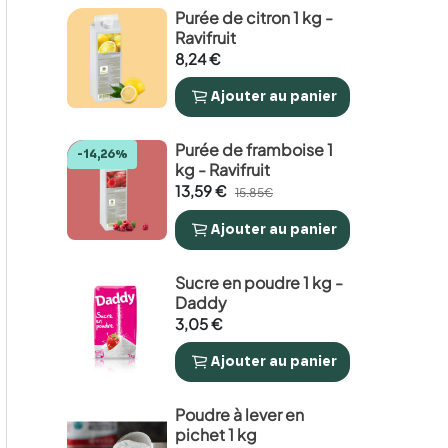
Purée de citron 1 kg -
Ravifruit
8,24 €
Ajouter
au panier


Purée de framboise 1
-14,26%
kg - Ravifruit
13,59 €
15.85€
Ajouter
au panier


Sucre en poudre 1 kg -
Daddy
3,05 €
Ajouter
au panier


Poudre à lever en
pichet 1 kg