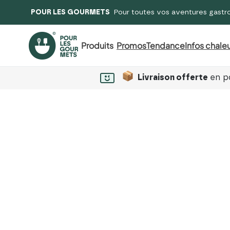
POUR LES GOURMETS
Pour toutes vos aventures gastr
Produits
Promos
Tendance
Infos chaleu
Livraison offerte
en po