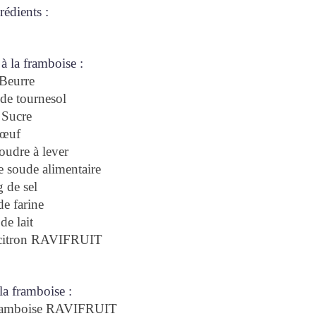
rédients :
à la framboise :
Beurre
de tournesol
 Sucre
 œuf
oudre à lever
e soude alimentaire
 de sel
e farine
de lait
 citron RAVIFRUIT
a framboise :
framboise RAVIFRUIT