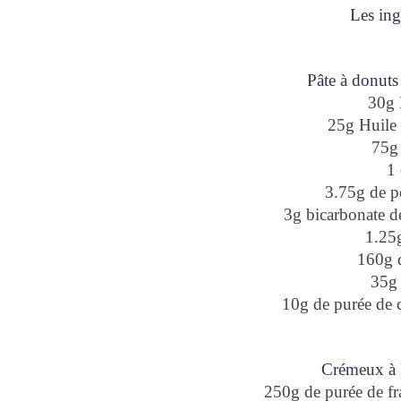
Les ing
Pâte à donuts 
30g 
25g Huile 
75g
1
3.75g de p
3g bicarbonate d
1.25g
160g d
35g 
10g de purée de
Crémeux à l
250g de purée de 