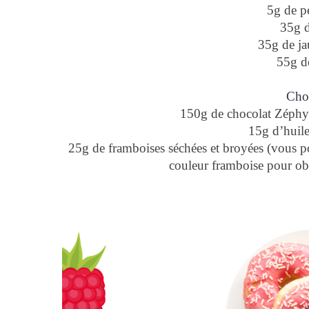
5g de p
35g d
35g de ja
55g d
Choc
150g de chocolat Zé
15g d’huile
25g de framboises séchées et broyées (vous p
couleur framboise pour ob