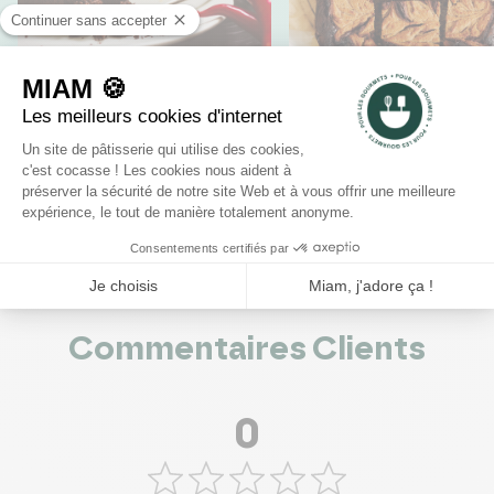
RECETTES
RECETTES
Gâteau chocolat
Brownie au
piment
chocolat et au
beurre de
cacahuètes
Commentaires Clients
0