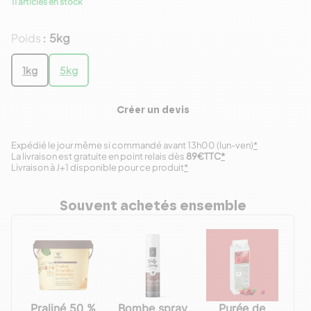
11 articles en stock
Poids
5kg
:
1kg
5kg
Créer un devis
Expédié le jour même si commandé avant 13h00 (lun-ven)
*
La livraison est gratuite en point relais dès
89€TTC
*
Livraison à J+1 disponible pour ce produit
*
Souvent achetés ensemble
Praliné 50 %
Bombe spray
Purée de