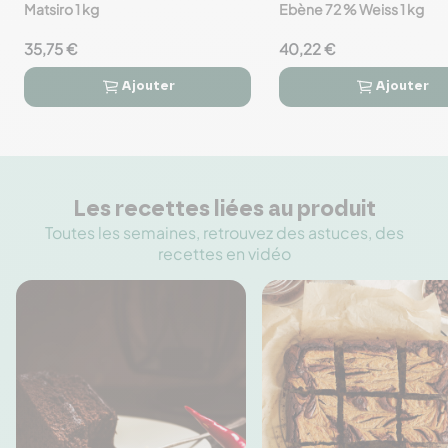
favorite_border
favorite_border
Matsiro 1 kg
Ebène 72 % Weiss 1 kg
35,75 €
40,22 €
Ajouter
Ajouter




Les recettes liées au produit
Toutes les semaines, retrouvez des astuces, des
recettes en vidéo