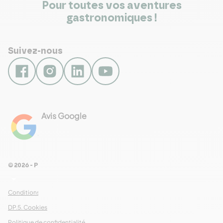
Pour toutes vos aventures
gastronomiques !
Suivez-nous
Avis Google
4.8
Voir les 461 avis
© 2026 - Pour Les Gourmets
arrow_drop_down
Conditions Générales de Ventes
DP.5. Cookies
Politique de confidentialité