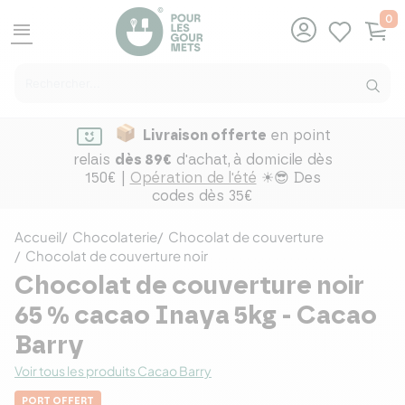
0
menu
Livraison offerte
en point
relais
dès 89€
d'achat,
à domicile dès
150€ |
Opération de l'été
☀😎 Des
codes dès 35€
Accueil
Chocolaterie
Chocolat de couverture
Chocolat de couverture noir
Chocolat de couverture noir
65 % cacao Inaya 5kg - Cacao
Barry
Voir tous les produits Cacao Barry
PORT OFFERT