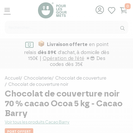
0
menu
Livraison offerte
en point
relais
dès 89€
d'achat,
à domicile dès
150€ |
Opération de l'été
☀😎 Des
codes dès 35€
Accueil
Chocolaterie
Chocolat de couverture
Chocolat de couverture noir
Chocolat de couverture noir
70 % cacao Ocoa 5 kg - Cacao
Barry
Voir tous les produits Cacao Barry
PORT OFFERT