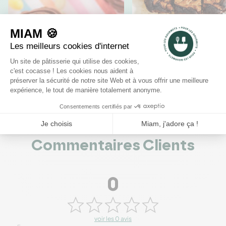
RECETTES
RECETTES
Cupcakes de
Brownie au
Pâques
chocolat et au
beurre de
cacahuètes
Commentaires Clients
0
voir les 0 avis