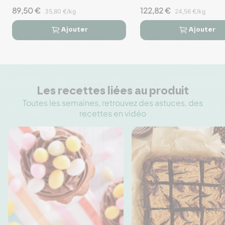
Barry
- Cacao Barry
89,50 €
122,82 €
35,80 €/kg
24,56 €/kg
Ajouter
Ajouter




Les recettes liées au produit
Toutes les semaines, retrouvez des astuces, des
recettes en vidéo