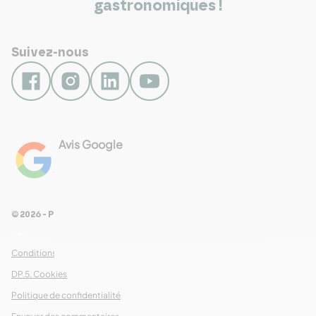
gastronomiques !
Suivez-nous
Avis Google
4.8
Voir les 461 avis
© 2026 - Pour Les Gourmets
arrow_drop_down
Conditions Générales de Ventes
DP.5. Cookies
Politique de confidentialité