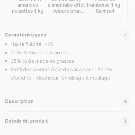
amandes
alimentaire effet
framboise 1 kg -
noisettes 1 kg
velours brun
Ravifruit
250 mL - Velly
Spray
Caractéristiques
Haute fluidité : 4/5
70% %min. de cacao sec
38% % de matières grasses
Profil des saveurs Goût de cacao pur - Pointe
d'acidité - Idéal pour l'enrobage & moulage
Description
Détails du produit