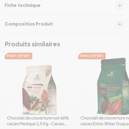
Fiche technique
Composition Produit
Produits similaires
PORT OFFERT
PORT OFFERT
Chocolat de couverture noir 66%
Chocolat de couverture n
favorite_border
favorite_border
cacao Mexique 2,5 Kg - Cacao
cacao Extra-Bitter Guayaq