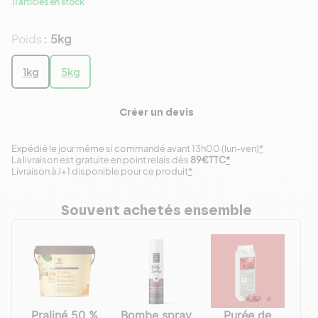
11 articles en stock
Poids
5kg
:
1kg
5kg
Créer un devis
Expédié le jour même si commandé avant 13h00 (lun-ven)
*
La livraison est gratuite en point relais dès
89€TTC
*
Livraison à J+1 disponible pour ce produit
*
Souvent achetés ensemble
Praliné 50 %
Bombe spray
Purée de