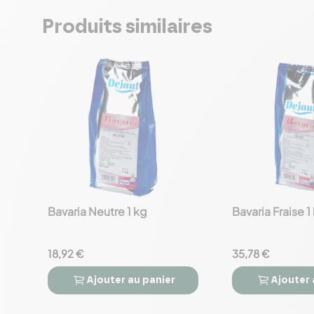
Produits similaires
Bavaria Neutre 1 kg
Bavaria Fraise 1
favorite_border
favorite_border
18,92 €
35,78 €
Ajouter
au panier
Ajouter



