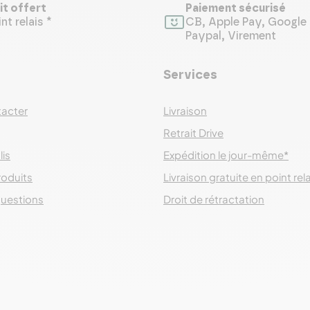
it offert
Paiement sécurisé
nt relais *
CB, Apple Pay, Google 
Paypal, Virement
Services
acter
Livraison
Retrait Drive
lis
Expédition le jour-même*
roduits
Livraison gratuite en point rel
questions
Droit de rétractation