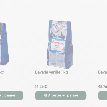
 kg
Bavaria Vanille 1 kg
Bava
favorite_border
favorite_border
16,26 €
48,76
au panier
Ajouter
au panier


