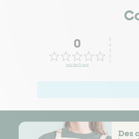
Co
5
0
4
3
2
1
voir les 0 avis
Des o