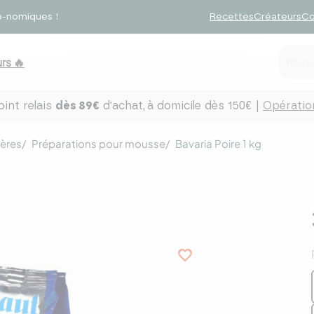
o-nomiques !
Recettes
Créateurs
Co
rs 🔥
int relais
dès 89€
d'achat,
à domicile dès 150€ |
Opération
ières
Préparations pour mousse
Bavaria Poire 1 kg
favorite_border