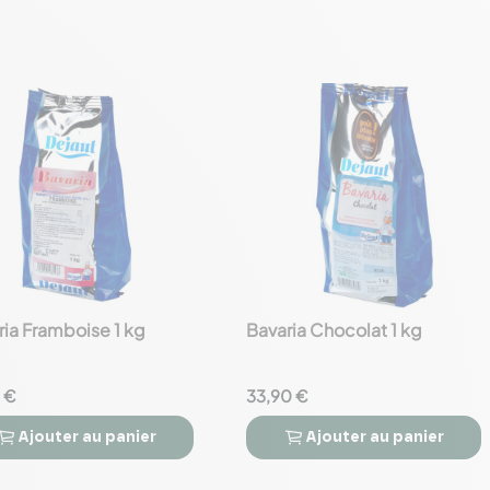
ria Framboise 1 kg
Bavaria Chocolat 1 kg
favorite_border
 €
33,90 €
Ajouter
au panier
Ajouter
au panier


