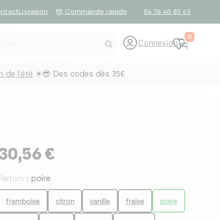
ntact
Livraison
04 76 40 80 63
alarm
Commande rapide
0
Connexion
 de l'été
☀😎 Des codes dès 35€
30,56 €
Parfum
poire
:
framboise
citron
vanille
fraise
poire