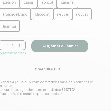
passion
cassis
abricot
caramel
fromage blanc
chocolat
neutre
nougat
tiramisu


Ajouter au panier
22 articles en stock
Créer un devis
Expédié aujourd’hui si vous commandez dans les 5 heures et 12
minutes
*
La livraison est gratuite en point relais dès
89€TTC
*
Livraison à J+1 disponible pour ce produit
*