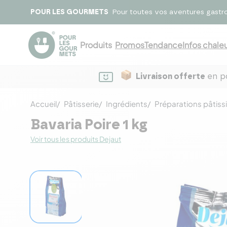
POUR LES GOURMETS
Pour toutes vos aventures gastr
Produits
Promos
Tendance
Infos chaleu
Livraison offerte
en po
Accueil
Pâtisserie
Ingrédients
Préparations pâtiss
Bavaria Poire 1 kg
Voir tous les produits Dejaut