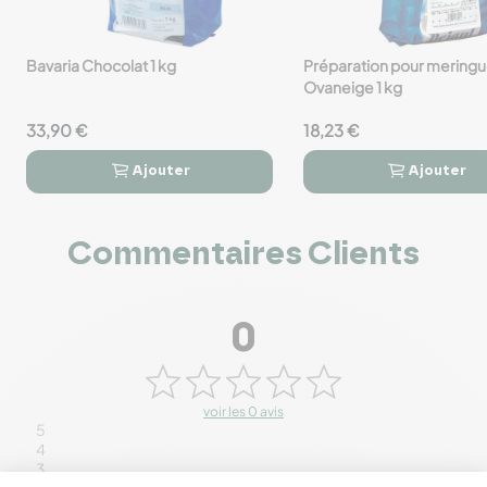
Bavaria Chocolat 1 kg
Préparation pour mering
favorite_border
favorite_border
Ovaneige 1 kg
33,90 €
18,23 €
Ajouter
Ajouter




Commentaires Clients
0
voir les 0 avis
5
4
3