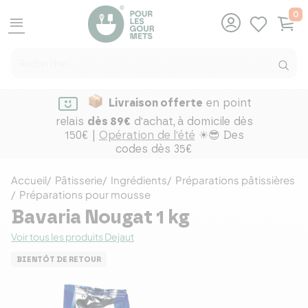
0
menu
Livraison offerte
en point
relais
dès 89€
d'achat,
à domicile dès
150€ |
Opération de l'été
☀😎 Des
codes dès 35€
Accueil
Pâtisserie
Ingrédients
Préparations pâtissières
Préparations pour mousse
Bavaria Nougat 1 kg
Voir tous les produits Dejaut
BIENTÔT DE RETOUR