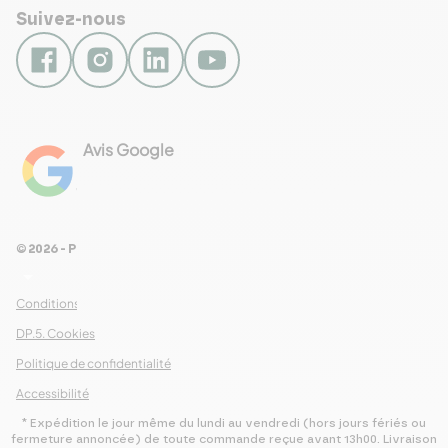
Suivez-nous
Avis Google
4.8
Voir les 461 avis
© 2026 - Pour Les Gourmets
arrow_drop_down
Conditions Générales de Ventes
DP.5. Cookies
Politique de confidentialité
Accessibilité
* Expédition le jour même du lundi au vendredi (hors jours fériés ou
fermeture annoncée) de toute commande reçue avant 13h00. Livraison