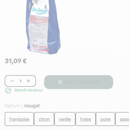
31,09 €


Ajouter au panier

Bientôt de retour
Parfum
nougat
:
framboise
citron
vanille
fraise
poire
pass