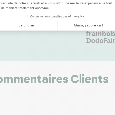
ETTES
RECETTES
anna Cotta Coco &
Tarte Bu
assion
noisette, 
frambois
DodoFai
mmentaires Clients