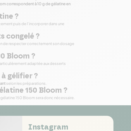
loom correspondent à 10 g de gélatine en
tine ?
cement puis de l’incorporer dans une
ts congelé ?
ion de respecter correctement son dosage
00 Bloom ?
particulièrement adaptée aux desserts
à gélifier ?
nant
selon les préparations.
élatine 150 Bloom ?
de gélatine 150 Bloom sera donc nécessaire.
Instagram