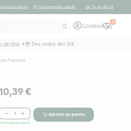
ntact
Livraison
04 76 40 80 63
alarm
Commande rapide
0
Connexion
 de l'été
☀😎 Des codes dès 35€
uis François
10,39 €


Ajouter au panier
14 articles en stock