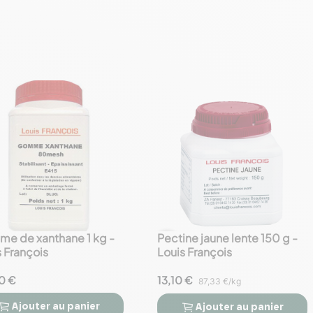
e de xanthane 1 kg -
Pectine jaune lente 150 g -
favorite_border
 François
Louis François
0 €
13,10 €
87,33 €/kg
Ajouter
au panier
Ajouter
au panier