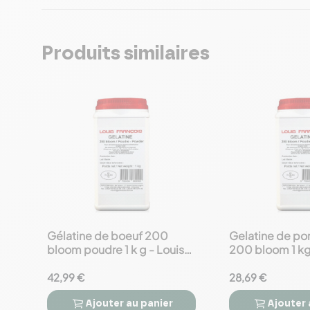
Produits similaires
Gélatine de boeuf 200
Gelatine de po
favorite_border
favorite_border
bloom poudre 1 k g - Louis
200 bloom 1 kg
François
François
42,99 €
28,69 €
Ajouter
au panier
Ajouter