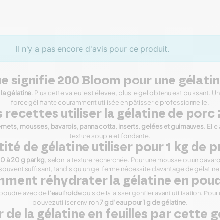
Il n'y a pas encore d'avis pour ce produit.
e signifie 200 Bloom pour une gélatin
la gélatine
. Plus cette valeur est élevée, plus le gel obtenu est puissant
force gélifiante couramment utilisée en pâtisserie professionnelle.
 recettes utiliser la gélatine de por
emets, mousses, bavarois, panna cotta, inserts, gelées et guimauves
. Ell
texture souple et fondante.
ité de gélatine utiliser pour 1 kg de 
10 à 20 g par kg
, selon la texture recherchée. Pour une mousse ou un bavaro
souvent suffisant, tandis qu’un gel ferme nécessite davantage de gélatine
ment réhydrater la gélatine en poud
 poudre avec de
l’eau froide
puis de la laisser gonfler avant utilisation. Pou
pouvez utiliser environ
7 g d’eau pour 1 g de gélatine
.
de la gélatine en feuilles par cette g