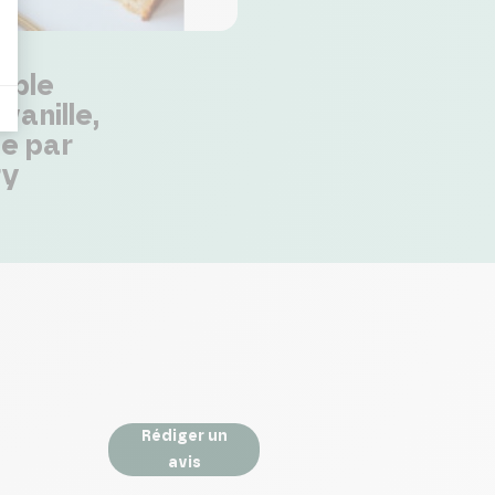
bble
vanille,
e par
ry
Rédiger un
avis