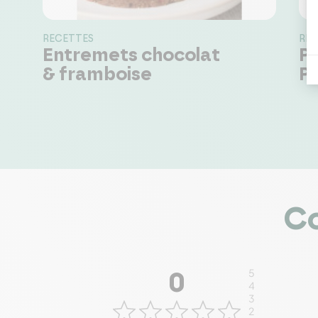
RECETTES
REC
Entremets chocolat
P
& framboise
P
Co
5
0
4
3
2