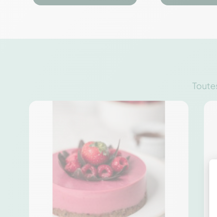




Toutes