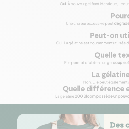
Oui. À pouvoir gélifiant identique, l’équ
Pourq
Une chaleur excessive peut
dégrader
Peut-on uti
Oui. La gélatine est couramment utilisée 
Quelle te
Elle permet d’obtenir un gel
souple, é
La gélatine
Non. Elle peut également a
Quelle différence 
La gélatine
200 Bloom possède un pouvoir 
Des o