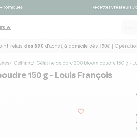
o-nomiques !
Recettes
Créateurs
Co
rs 🔥
int relais
dès 89€
d'achat,
à domicile dès 150€ |
Opération
aires
Gélifiant
Gélatine de porc 200 bloom poudre 150 g - Lo
oudre 150 g - Louis François
favorite_border