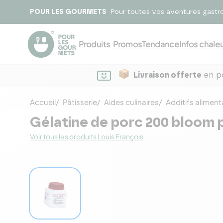
POUR LES GOURMETS
Pour toutes vos aventures gastr
Produits
Promos
Tendance
Infos chaleu
Livraison offerte
en po
Accueil
Pâtisserie
Aides culinaires
Additifs aliment
Gélatine de porc 200 bloom p
Voir tous les produits Louis François