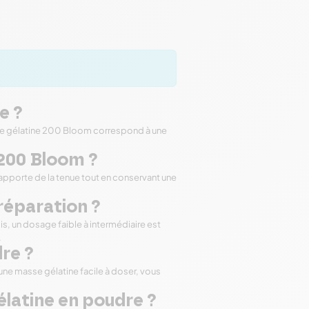
e ?
. Une gélatine 200 Bloom correspond à une
c 200 Bloom ?
e apporte de la tenue tout en conservant une
préparation ?
is, un dosage faible à intermédiaire est
.
re ?
r une masse gélatine facile à doser, vous
élatine en poudre ?