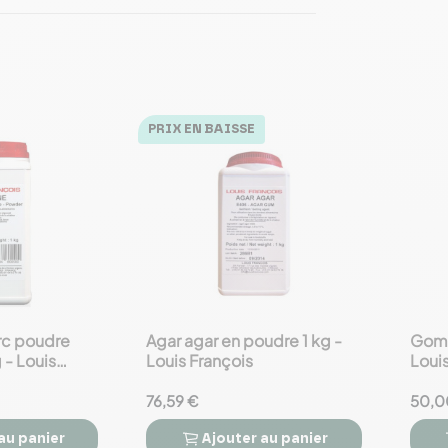
PRIX EN BAISSE
rc poudre
Agar agar en poudre 1 kg -
Gomm
favorite_border
favorite_border
 - Louis
Louis François
Louis
76,59 €
50,0
au panier
Ajouter
au panier