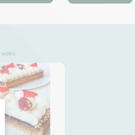



n vidéo