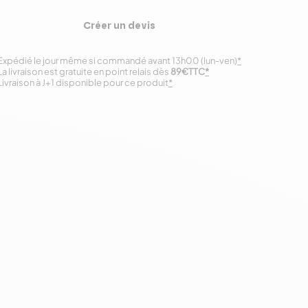
Créer un devis
Expédié le jour même si commandé avant 13h00 (lun-ven)
*
La livraison est gratuite en point relais dès
89€TTC
*
Livraison à J+1 disponible pour ce produit
*