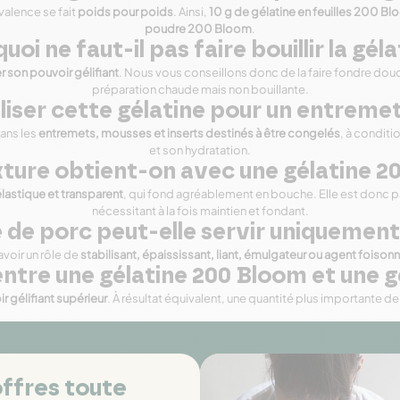
ivalence se fait
poids pour poids
. Ainsi,
10 g de gélatine en feuilles 200 B
poudre 200 Bloom
.
uoi ne faut-il pas faire bouillir la géla
 son pouvoir gélifiant
. Nous vous conseillons donc de la faire fondre dou
préparation chaude mais non bouillante.
liser cette gélatine pour un entreme
dans les
entremets, mousses et inserts destinés à être congelés
, à condit
et son hydratation.
xture obtient-on avec une gélatine 2
lastique et transparent
, qui fond agréablement en bouche. Elle est donc 
nécessitant à la fois maintien et fondant.
 de porc peut-elle servir uniquement 
voir un rôle de
stabilisant, épaississant, liant, émulgateur ou agent foison
entre une gélatine 200 Bloom et une g
gélifiant supérieur
. À résultat équivalent, une quantité plus importante 
ffres toute