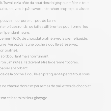
t. Travaillez la pâte du bout des doigts pour mêler le tout
uite, couvrez la pâte avec un torchon propre puis laissez
s pouvez incorporer un peu de farine.
te-pièces ronds, de tailles différentes pour former les
er 1 pendant heure.
oucement 100g de chocolat praliné avec la crème liquide.
beurre. Versez dans une poche à douille et réservez.
on praliné).
l soit bouillant mais non fumant.
iron 5 minutes. Ils doivent être légèrement dorés.
e papier absorbant.
ide de la poche à douille en pratiquant 4 petits trous sous
ace de chaque donut et parsemez de paillettes de chocolat.
car cela ternirait leur glaçage.