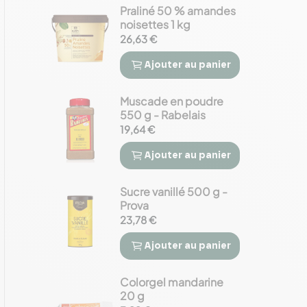
Praliné 50 % amandes
noisettes 1 kg
26,63 €
Ajouter
au panier


Muscade en poudre
550 g - Rabelais
19,64 €
Ajouter
au panier


Sucre vanillé 500 g -
Prova
23,78 €
Ajouter
au panier


Colorgel mandarine
20 g