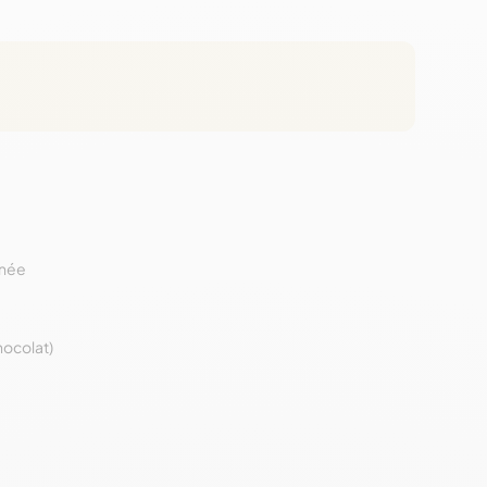
anée
hocolat)