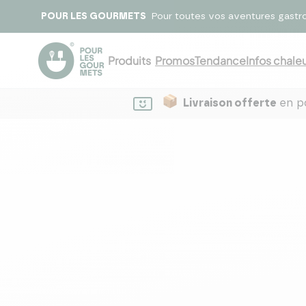
POUR LES GOURMETS
Pour toutes vos aventures gastr
Produits
Promos
Tendance
Infos chaleu
Livraison offerte
en po