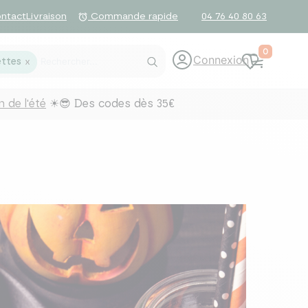
ntact
Livraison
04 76 40 80 63
alarm
Commande rapide
0
Connexion
ttes
X
 de l'été
☀😎 Des codes dès 35€