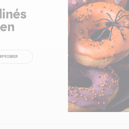
linés
een
MPRIMER