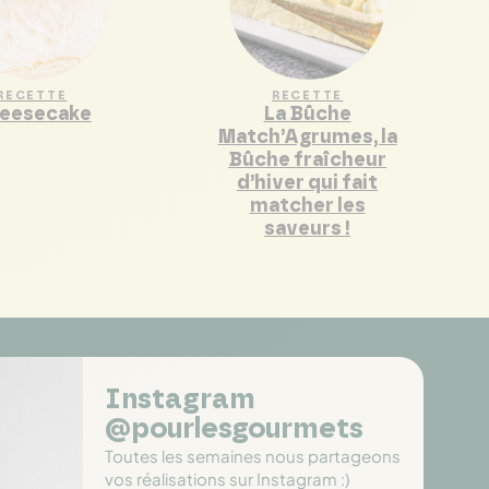
RECETTE
RECETTE
eesecake
La Bûche
Match’Agrumes, la
Bûche fraîcheur
d’hiver qui fait
matcher les
saveurs !
Instagram
@pourlesgourmets
Toutes les semaines nous partageons
vos réalisations sur Instagram :)