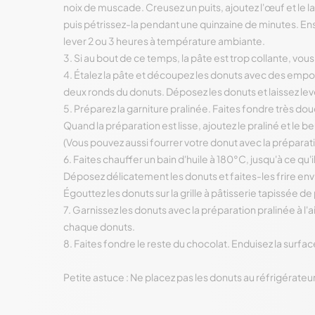
noix de muscade. Creusez un puits, ajoutez l'œuf et le lai
puis pétrissez-la pendant une quinzaine de minutes. Ens
lever 2 ou 3 heures à température ambiante.
3. Si au bout de ce temps, la pâte est trop collante, vou
4. Étalez la pâte et découpez les donuts avec des empor
deux ronds du donuts. Déposez les donuts et laissez lev
5. Préparez la garniture pralinée. Faites fondre très d
Quand la préparation est lisse, ajoutez le praliné et le 
(Vous pouvez aussi fourrer votre donut avec la préparati
6. Faites chauffer un bain d'huile à 180°C, jusqu'à ce qu'i
Déposez délicatement les donuts et faites-les frire env
Égouttez les donuts sur la grille à pâtisserie tapissée d
7. Garnissez les donuts avec la préparation pralinée à l'a
chaque donuts.
8. Faites fondre le reste du chocolat. Enduisez la surf
Petite astuce : Ne placez pas les donuts au réfrigérateur 