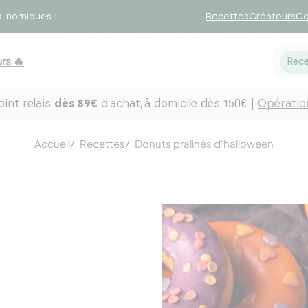
o-nomiques !
Recettes
Créateurs
Co
rs 🔥
Rece
int relais
dès 89€
d'achat,
à domicile dès 150€ |
Opération
Accueil
Recettes
Donuts pralinés d'halloween