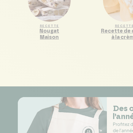
RECETTE
RECETT
Nougat
Recette de
Maison
à la crè
Des o
l’ann
Profitez 
de l'anné