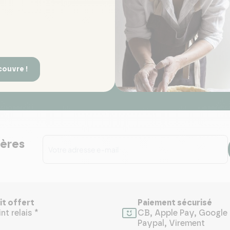
couvre !
ières
it offert
Paiement sécurisé
nt relais *
CB, Apple Pay, Google 
Paypal, Virement