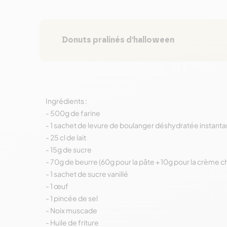
Donuts pralinés d'halloween
Ingrédients :
- 500g de farine
- 1 sachet de levure de boulanger déshydratée instant
- 25 cl de lait
- 15g de sucre
- 70g de beurre (60g pour la pâte + 10g pour la crème c
- 1 sachet de sucre vanillé
- 1 œuf
- 1 pincée de sel
- Noix muscade
- Huile de friture