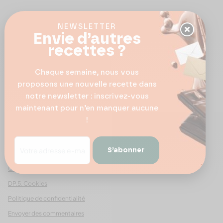
NEWSLETTER
Suivez-nous
Envie d’autres
recettes ?
Chaque semaine, nous vous
proposons une nouvelle recette dans
Avis Google
notre newsletter : inscrivez-vous
4.8
maintenant pour n’en manquer aucune
Voir les 461 avis
!
© 2026 - Pour Les Gourmets
S’abonner
arrow_drop_down
Conditions Générales de Ventes
DP.5. Cookies
Politique de confidentialité
Envoyer des commentaires