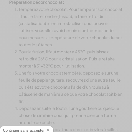
Préparation décor chocolat :
Tempérez votre chocolat. Pour tempérer son chocolat
il faut le faire fondre (fusion), le faire refroidir
(cristallisation) et enfin le stabiliser pour pouvoir
l’utiliser. Vous allez avoir besoin d’un thermosonde
pour mesurer la température de votre chocolat durant
toutes les étapes.
Pour la fusion, il faut monter à 45°C, puis laissez
refroidir à 26°C pour la cristallisation. Puis le refaire
monter à 31-32°C pour l’utilisation.
Une fois votre chocolat tempéré, déposez le sur une
feuille de papier guitare, recouvrez d’une autre feuille
puis étalez votre chocolat à l’aide d’un rouleau à
pâtisserie de manière à ce que votre chocolat soit bien
fin.
Déposez ensuite le tout sur une gouttière ou quelque
chose de similaire pour qu’il prenne bien une forme
arrondie de bûche.
Lorsque votre chocolat aura durci, retirez les feuilles