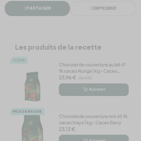
PARTAGER
IMPRIMER
Les produits de la recette
-21,51%
Chocolat de couverture au lait 41
% cacao Alunga 1 kg - Cacao
Barry
23,96 €
30.53€
Ajouter


PRIX EN BAISSE
Chocolat de couverture noir 65 %
cacao Inaya 1 kg - Cacao Barry
23,13 €
Ajouter