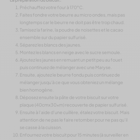
Préchauffez votre four à 170°C.
Faites fondre votre beurre au micro ondes, mais pas
longtemps car le beurre ne doit pas être trop chaud.
Tamisez la farine, la poudre de noisettes et le cacao
ensemble sur du papier sulfurisé.
Séparez les blancs des jaunes.
Montez les blancs en neige avec le sucre semoule.
Ajoutez les jaunes en remuant un petit peu au fouet
puis continuez de mélanger avec une Maryse.
Ensuite, ajoutez le beurre fondu puis continuez de
mélanger jusqu'à ce que vous obteniez un mélange
bien homogène.
Déposez ensuite la pâte de votre biscuit sur votre
plaque (40cmx30xm) recouverte de papier sulfurisé.
Ensuite à l’aide d’une cuillère, étalez votre biscuit. Mais
attention de ne pas le faire retomber pour ne pas qu’il
se casse à la cuisson.
Enfournez votre biscuit pour 15 minutes (à surveiller en