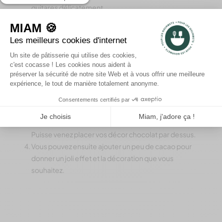
guitares délicatement.
Cassez ensuite des bandes pour faire un joli effet, et
déposez les sur votre bûche lorsqu’elle sera prête.
Le montage de la bûche :
Retirez votre bûche du frigo, enlevez le torchon
humide délicatement.
Puis coupez légèrement les bords de votre bûche de
manière à ce qu’elle soit bien régulière.
Tapissez votre bûche de votre ganache chocolat.
Puisse venez placer vos décor chocolat par dessus.
Vous pouvez ensuite ajouter un peu de cacao pour
donner un joli effet et la décoration que vous
souhaitez.