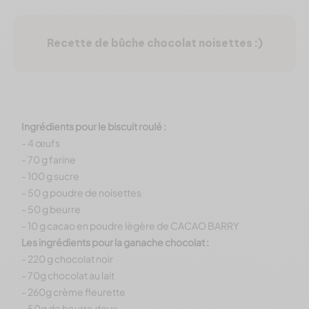
Recette de bûche chocolat noisettes :)
Ingrédients pour le biscuit roulé :
- 4 œufs
- 70 g farine
- 100 g sucre
- 50 g poudre de noisettes
- 50 g beurre
- 10 g cacao en poudre lègère de CACAO BARRY
Les ingrédients pour la ganache chocolat :
- 220 g chocolat noir
- 70g chocolat au lait
- 260g crème fleurette
- 50g de beurre doux