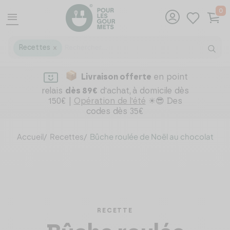
0
menu
Recettes
X
Livraison offerte
en point
relais
dès 89€
d'achat,
à domicile dès
150€ |
Opération de l'été
☀😎 Des
codes dès 35€
Accueil
Recettes
Bûche roulée de Noël au chocolat
RECETTE