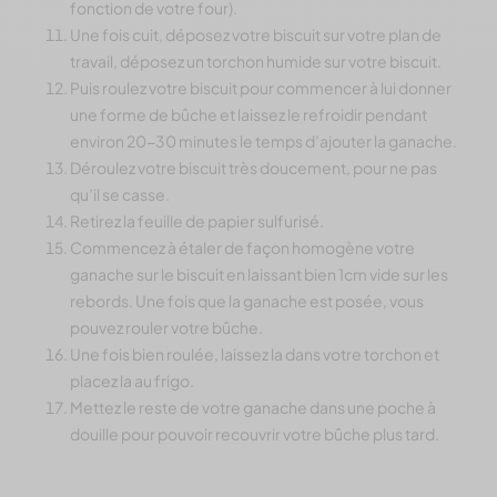
fonction de votre four).
Une fois cuit, déposez votre biscuit sur votre plan de
travail, déposez un torchon humide sur votre biscuit.
Puis roulez votre biscuit pour commencer à lui donner
une forme de bûche et laissez le refroidir pendant
environ 20-30 minutes le temps d’ajouter la ganache.
Déroulez votre biscuit très doucement, pour ne pas
qu’il se casse.
Retirez la feuille de papier sulfurisé.
Commencez à étaler de façon homogène votre
ganache sur le biscuit en laissant bien 1cm vide sur les
rebords. Une fois que la ganache est posée, vous
pouvez rouler votre bûche.
Une fois bien roulée, laissez la dans votre torchon et
placez la au frigo.
Mettez le reste de votre ganache dans une poche à
douille pour pouvoir recouvrir votre bûche plus tard.