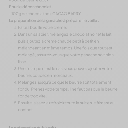
Pour le décor chocolat :
- 100g de chocolat noir CACAO BARRY
La préparation de la ganache à préparer le veille :
Faites bouillir votre crème.
Dans un saladier, mélangez le chocolat noir et le lait
puis ajoutez la crème chaude petit à petit en
mélangeant en même temps. Une fois que tout est
mélangé, assurez-vous que votre ganache soit bien
lisse.
Une fois que c’est le cas, vous pouvez ajouter votre
beurre, coupez en morceaux.
Mélangez, jusqu'à ce que le beurre soit totalement
fondu. Prenez votre temps, il ne faut pas que le beurre
fonde trop vite.
Ensuite laissez la refroidir toute la nuit en le filmant au
contact.
La préparation du biscuit :