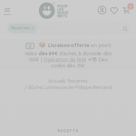
0
menu
Recettes
X
Livraison offerte
en point
relais
dès 89€
d'achat,
à domicile dès
150€ |
Opération de l'été
☀😎 Des
codes dès 35€
Accueil
Recettes
Bûche Lumineuse de Philippe Bertrand
RECETTE