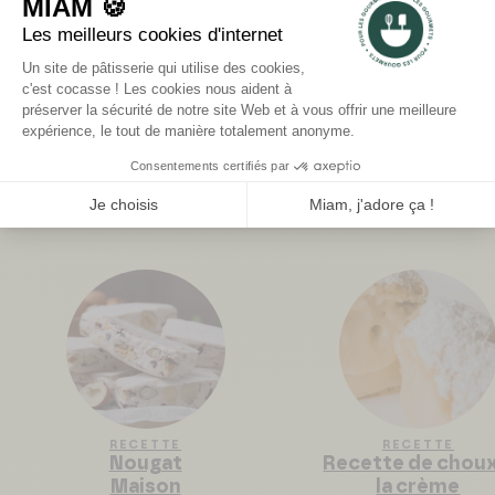
BEST OF
RECETTE
RECETTE
Nougat
Recette de choux
Maison
la crème