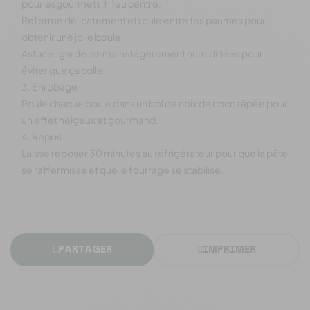
pourlesgourmets.fr) au centre.
Referme délicatement et roule entre tes paumes pour
obtenir une jolie boule.
Astuce : garde les mains légèrement humidifiées pour
éviter que ça colle.
3. Enrobage
Roule chaque boule dans un bol de noix de coco râpée pour
un effet neigeux et gourmand.
4. Repos
Laisse reposer 30 minutes au réfrigérateur pour que la pâte
se raffermisse et que le fourrage se stabilise.
PARTAGER
IMPRIMER