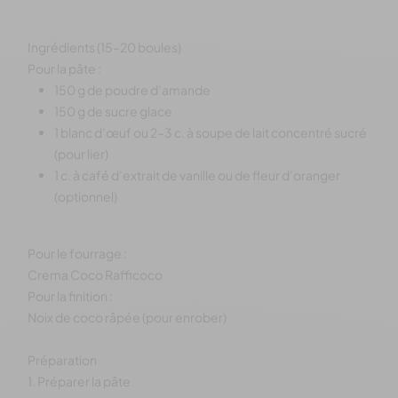
Ingrédients (15–20 boules)
Pour la pâte :
150 g de poudre d’amande
150 g de sucre glace
1 blanc d’œuf ou 2–3 c. à soupe de lait concentré sucré
(pour lier)
1 c. à café d’extrait de vanille ou de fleur d’oranger
(optionnel)
Pour le fourrage :
Crema Coco Rafficoco
Pour la finition :
Noix de coco râpée (pour enrober)
Préparation
1. Préparer la pâte