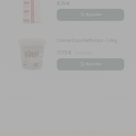
8,15 €
Ajouter


Crema Coco Rafficoco - 1,4kg
17,72 €
12,66 €/kg
Ajouter

