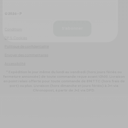
maintenant pour n’en manquer aucune
!
© 2026 - Pour Les Gourmets
arrow_drop_down
S’abonner
Conditions Générales de Ventes
DP.5. Cookies
Politique de confidentialité
Envoyer des commentaires
Accessibilité
* Expédition le jour même du lundi au vendredi (hors jours fériés ou
fermeture annoncée) de toute commande reçue avant 13h00. Livraison
en point relais offerte pour toute commande de 89€TTC (hors frais de
port) ou plus. Livraison (hors dimanche et jours fériés) à J+1 via
Chronopost, à partir de J+2 via DPD.