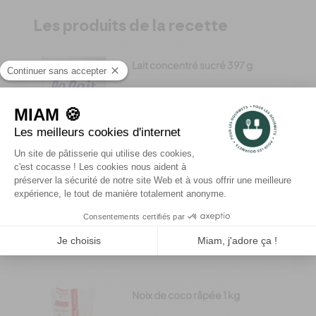
Les produits de la recette
Lait concentré sucré 397 g
5,33 €
Ajouter


Amandes hachées 1 kg
15,20 €
Ajouter


Noix de coco râpée 1 kg