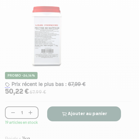
PROMO -26,14%
Prix récent le plus bas :
67,99 €
50,22 €
67.99 €


Ajouter au panier
19 articles en stock
Poids
1kg
: