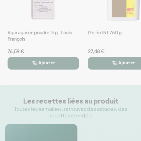
Agar agar en poudre 1 kg - Louis
Gelée 15 L 750 g
favorite_border
favorite_border
François
76,59 €
27,48 €
Ajouter
Ajouter




Les recettes liées au produit
Toutes les semaines, retrouvez des astuces, des
recettes en vidéo