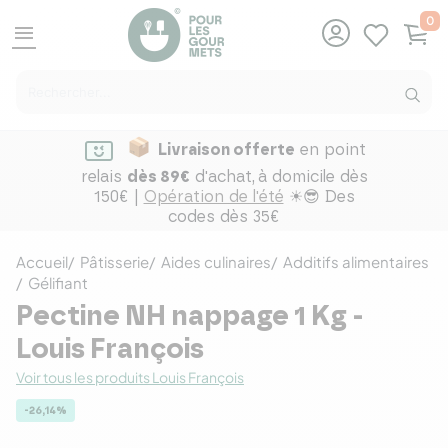
0
menu
Livraison offerte
en point
relais
dès 89€
d'achat,
à domicile dès
150€ |
Opération de l'été
☀😎 Des
codes dès 35€
Accueil
Pâtisserie
Aides culinaires
Additifs alimentaires
Gélifiant
Pectine NH nappage 1 Kg -
Louis François
Voir tous les produits Louis François
-26,14%