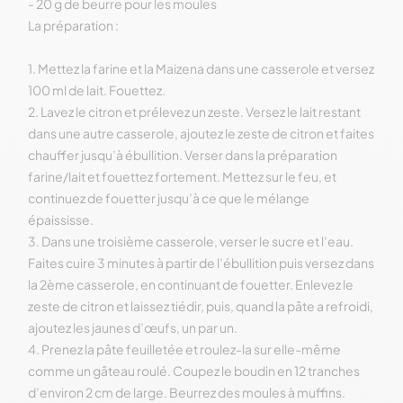
- 20 g de beurre pour les moules
La préparation :
1. Mettez la farine et la Maizena dans une casserole et versez
100 ml de lait. Fouettez.
2. Lavez le citron et prélevez un zeste. Versez le lait restant
dans une autre casserole, ajoutez le zeste de citron et faites
chauffer jusqu’à ébullition. Verser dans la préparation
farine/lait et fouettez fortement. Mettez sur le feu, et
continuez de fouetter jusqu’à ce que le mélange
épaississe.
3. Dans une troisième casserole, verser le sucre et l’eau.
Faites cuire 3 minutes à partir de l’ébullition puis versez dans
la 2ème casserole, en continuant de fouetter. Enlevez le
zeste de citron et laissez tiédir, puis, quand la pâte a refroidi,
ajoutez les jaunes d’œufs, un par un.
4. Prenez la pâte feuilletée et roulez-la sur elle-même
comme un gâteau roulé. Coupez le boudin en 12 tranches
d’environ 2 cm de large. Beurrez des moules à muffins.