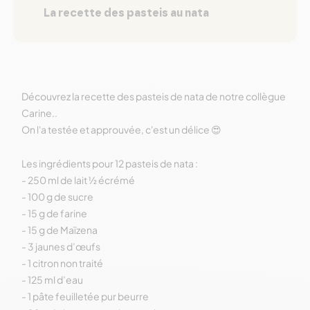
La recette des pasteis au nata
Découvrez la recette des pasteis de nata de notre collègue
Carine..
On l'a testée et approuvée, c'est un délice
😍
Les ingrédients pour 12 pasteis de nata :
- 250 ml de lait ½ écrémé
- 100 g de sucre
- 15 g de farine
- 15 g de Maïzena
- 3 jaunes d’œufs
- 1 citron non traité
- 125 ml d’eau
- 1 pâte feuilletée pur beurre