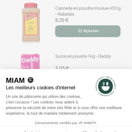
Cannelle en poudre moulue 430 g
- Rabelais
8,35 €
Ajouter


Sucre en poudre 1 kg - Daddy
3,05 €
Ajouter


Moule silicone flexi 6 muffins -
Silikomart Professional
12,22 €
Ajouter