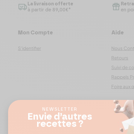
La livraison offerte
Retra
à partir de 89,00€*
en poi
Mon Compte
Aide
S'identifier
Nous Cont
Retours
Suivi de co
Rappels P
Foire aux 
NEWSLETTER
Envie d’autres
recettes ?