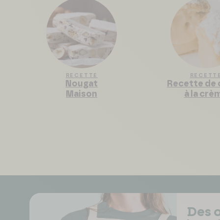
RECETTE
RECETT
Nougat
Recette de
Maison
à la crè
Des o