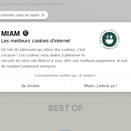
 ou une noisette de pâte à tartiner.
IMPRIMER
BEST OF