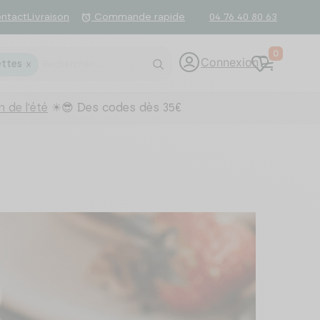
ntact
Livraison
04 76 40 80 63
alarm
Commande rapide
0
Connexion
ttes
X
 de l'été
☀😎 Des codes dès 35€