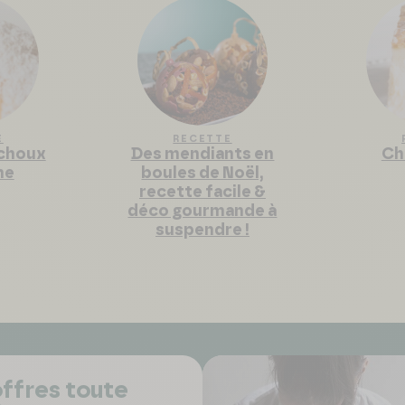
E
RECETTE
 choux
Des mendiants en
Ch
me
boules de Noël,
recette facile &
déco gourmande à
suspendre !
ffres toute