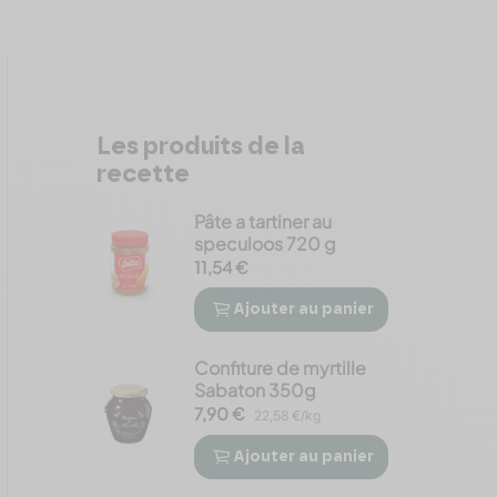
Les produits de la
recette
Pâte a tartiner au
speculoos 720 g
11,54 €
Ajouter
au panier


Confiture de myrtille
Sabaton 350g
7,90 €
22,58 €/kg
Ajouter
au panier

