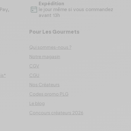
Expédition
Pay,
le jour même si vous commandez
avant 13h
Pour Les Gourmets
Qui sommes-nous ?
Notre magasin
CGV
ais*
CGU
Nos Créateurs
Codes promo PLG
Le blog
Concours créateurs 2026