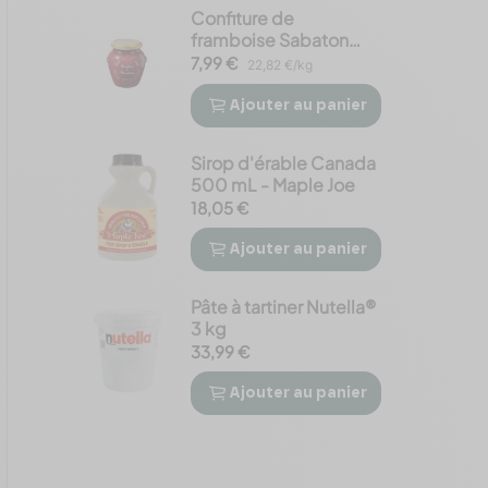
Confiture de
framboise Sabaton
350g
7,99 €
22,82 €/kg
Ajouter
au panier


Sirop d'érable Canada
500 mL - Maple Joe
18,05 €
Ajouter
au panier


Pâte à tartiner Nutella®
3 kg
33,99 €
Ajouter
au panier

