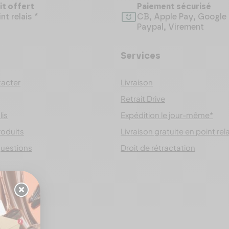
it offert
Paiement sécurisé
nt relais *
CB, Apple Pay, Google 
Paypal, Virement
Services
acter
Livraison
Retrait Drive
lis
Expédition le jour-même*
roduits
Livraison gratuite en point rel
questions
Droit de rétractation