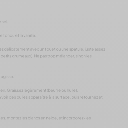
e sel.
e fondu et la vanille.
z délicatement avec un fouet ou une spatule, juste assez
 petits grumeaux). Ne pas trop mélanger, sinon les
 agisse.
en. Graissez légèrement (beurre ou huile).
voir des bulles apparaître à la surface, puis retournez et
unes, montez les blancs en neige, et incorporez-les