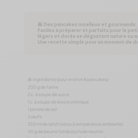
🥞
Des pancakes moelleux et gourmands
Faciles à préparer et parfaits pour le pe
légers et dorés se dégustent nature ou 
Une recette simple pour un moment de do
Ingrédients (pour environ 8 pancakes)
🥞
200 g de farine
2 c. à soupe de sucre
1 c. à soupe de levure chimique
1 pincée de sel
2 œufs
250 ml de lait (froid ou à température ambiante)
40 g de beurre fondu (ou huile neutre)