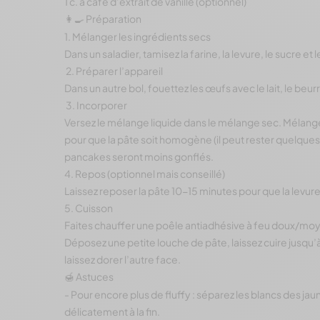
1 c. à café d’extrait de vanille (optionnel)
Préparation
👩‍🍳
1. Mélanger les ingrédients secs
Dans un saladier, tamisez la farine, la levure, le sucre et l
2. Préparer l’appareil
Dans un autre bol, fouettez les œufs avec le lait, le beurr
3. Incorporer
Versez le mélange liquide dans le mélange sec. Mélange
pour que la pâte soit homogène (il peut rester quelques
pancakes seront moins gonflés.
4. Repos (optionnel mais conseillé)
Laissez reposer la pâte 10-15 minutes pour que la levure
5. Cuisson
Faites chauffer une poêle antiadhésive à feu doux/moy
Déposez une petite louche de pâte, laissez cuire jusqu’à 
laissez dorer l’autre face.
Astuces
🍯
- Pour encore plus de fluffy : séparez les blancs des ja
délicatement à la fin.