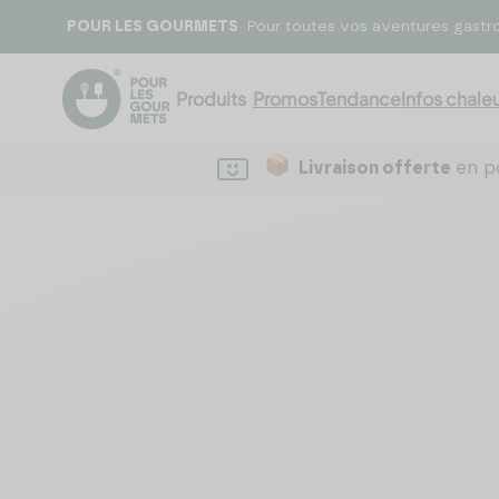
POUR LES GOURMETS
Pour toutes vos aventures gastr
Produits
Promos
Tendance
Infos chaleu
Livraison offerte
en po