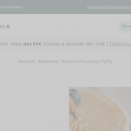
o-nomiques !
Recettes
Créateurs
Co
rs 🔥
Rece
int relais
dès 89€
d'achat,
à domicile dès 150€ |
Opération
Accueil
Recettes
Recette Pancakes Fluffy