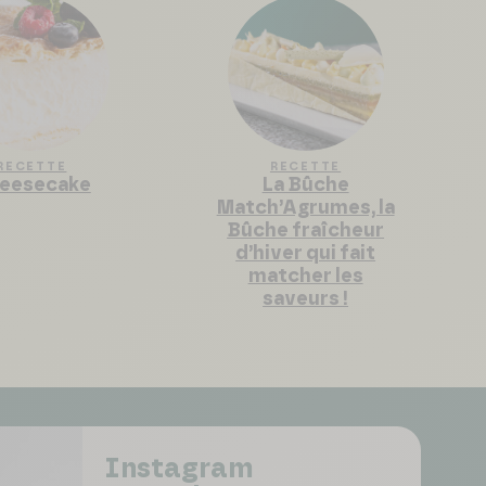
RECETTE
RECETTE
eesecake
La Bûche
Match’Agrumes, la
Bûche fraîcheur
d’hiver qui fait
matcher les
saveurs !
Instagram