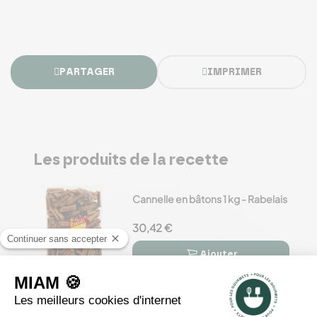
PARTAGER
IMPRIMER
Les produits de la recette
Cannelle en bâtons 1 kg - Rabelais
30,42 €
Ajouter


Cannelle en poudre moulue 430 g