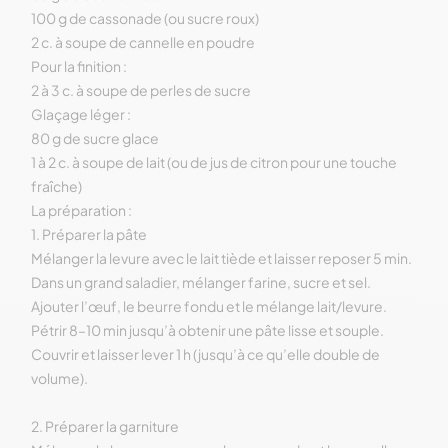
100 g de cassonade (ou sucre roux)
2 c. à soupe de cannelle en poudre
Pour la finition :
2 à 3 c. à soupe de perles de sucre
Glaçage léger :
80 g de sucre glace
1 à 2 c. à soupe de lait (ou de jus de citron pour une touche
fraîche)
La préparation :
1. Préparer la pâte
Mélanger la levure avec le lait tiède et laisser reposer 5 min.
Dans un grand saladier, mélanger farine, sucre et sel.
Ajouter l’œuf, le beurre fondu et le mélange lait/levure.
Pétrir 8–10 min jusqu’à obtenir une pâte lisse et souple.
Couvrir et laisser lever 1 h (jusqu’à ce qu’elle double de
volume).
2. Préparer la garniture