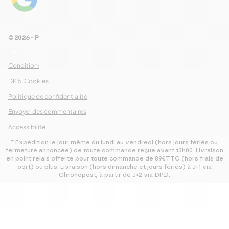
proposons une nouvelle recette dans
Voir les 461 avis
notre newsletter : inscrivez-vous
maintenant pour n’en manquer aucune
© 2026 - Pour Les Gourmets
!
arrow_drop_down
Conditions Générales de Ventes
S’abonner
DP.5. Cookies
Politique de confidentialité
Envoyer des commentaires
Accessibilité
* Expédition le jour même du lundi au vendredi (hors jours fériés ou
fermeture annoncée) de toute commande reçue avant 13h00. Livraison
en point relais offerte pour toute commande de 89€TTC (hors frais de
port) ou plus. Livraison (hors dimanche et jours fériés) à J+1 via
Chronopost, à partir de J+2 via DPD.