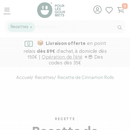
0
menu
Recettes
X
Livraison offerte
en point
relais
dès 89€
d'achat,
à domicile dès
150€ |
Opération de l'été
☀😎 Des
codes dès 35€
Accueil
Recettes
Recette de Cinnamon Rolls
RECETTE