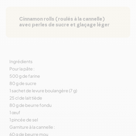
Cinnamon rolls (roulés à la cannelle)
avec perles de sucre et glaçage léger
Ingrédients
Pour la pâte :
500 g de farine
80 g de sucre
1 sachet de levure boulangère (7 g)
25 cl de lait tiède
80 g de beurre fondu
1 œuf
1 pincée de sel
Garniture à la cannelle :
60 g de beurre mou