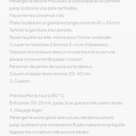
Mélanger le beurre mou avec la cassonade et la cannelle
jusqu’à obtenir une pâte tartinable.
Façonner les cinnamon rolls
Étaler la pâte en un grand rectangle (environ 40 × 30 cm).
Tartiner la garniture à la cannelle.
Rouler la pâte sur elle-même pour former un boudin.
Couper en tranches d’environ 3–4 cm d’épaisseur.
Déposer les rouleaux dans un moule beurré ou sur une
plaque recouverte de papier cuisson.
Parsemer de perles de sucre sur le dessus.
Couvrir et laisser lever encore 30–40 min.
3. Cuisson
Préchauffer le four à 180 °C.
Enfourner 20–25 min, jusqu’à ce que les rolls soient dorés.
4. Glaçage léger
Mélanger le sucre glace avec un peu de lait (ou citron)
jusqu’à obtenir une consistance fluide mais pas trop liquide.
Napper les cinnamon rolls encore tièdes.