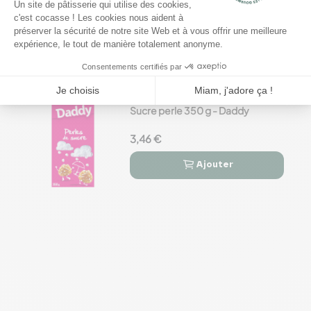
- Rabelais
8,35 €
Ajouter


Sucre perle 350 g - Daddy
3,46 €
Ajouter

