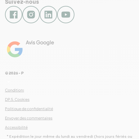
Suivez-nous
NEWSLETTER
Envie d’autres
recettes ?
Avis Google
4.8
Chaque semaine, nous vous
Voir les 461 avis
proposons une nouvelle recette dans
notre newsletter : inscrivez-vous
© 2026 - Pour Les Gourmets
maintenant pour n’en manquer aucune
arrow_drop_down
!
Conditions Générales de Ventes
DP.5. Cookies
S’abonner
Politique de confidentialité
Envoyer des commentaires
Accessibilité
* Expédition le jour même du lundi au vendredi (hors jours fériés ou