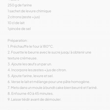
250 g de farine
1 sachet de levure chimique
2 citrons (zeste + jus)
10 cl de lait
1 pincée de sel
Préparation :
1. Préchauffe le four à 180°C.
2. Fouette le beurre avec le sucre jusqu’à obtenir une
texture crémeuse.
3. Ajoute les œufs un par un.
4. Incorpore les zestes + jus de citron.
5. Ajoute farine, levure et sel.
6. Verse le lait et mélange pour une pâte homogène.
7. Mets dans un moule à bundt cake bien beurré et fariné.
8. Enfourne 40 à 45 minutes.
9. Laisse tiédir avant de démouler.