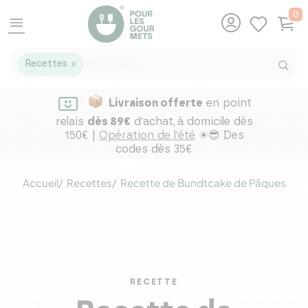
0
menu
Recettes
X
Livraison offerte
en point
relais
dès 89€
d'achat,
à domicile dès
150€ |
Opération de l'été
☀😎 Des
codes dès 35€
Accueil
Recettes
Recette de Bundtcake de Pâques
RECETTE