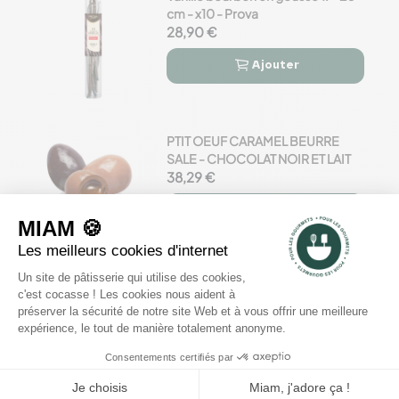
cm - x10 - Prova
28,90 €
Ajouter


PTIT OEUF CARAMEL BEURRE
SALE - CHOCOLAT NOIR ET LAIT
38,29 €
Ajouter


Œuf Pâte de fruit
26,23 €
Ajouter

