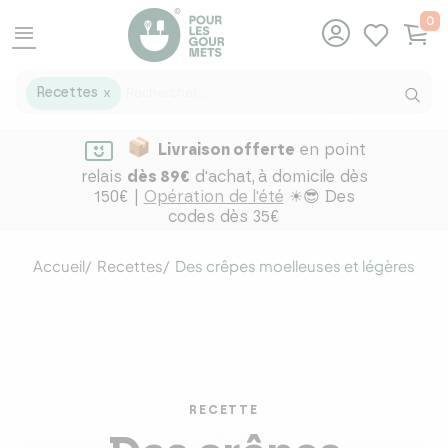
0
menu
Recettes
X
Livraison offerte
en point
relais
dès 89€
d'achat,
à domicile dès
150€ |
Opération de l'été
☀😎 Des
codes dès 35€
Accueil
Recettes
Des crêpes moelleuses et légères
RECETTE