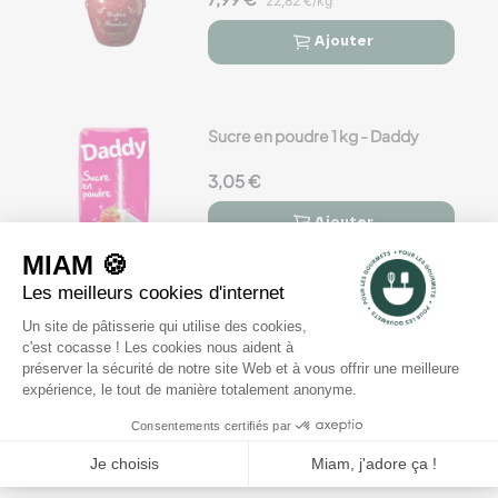
22,82 €/kg
Ajouter


Sucre en poudre 1 kg - Daddy
3,05 €
Ajouter


Pâte à tartiner Nutella® 3 kg
40,27 €
Ajouter

