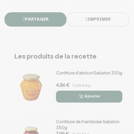
PARTAGER
IMPRIMER
Les produits de la recette
Confiture d'abricot Sabaton 350g
4,86 €
13,89 €/kg
Ajouter


Confiture de framboise Sabaton
350g
7,99 €