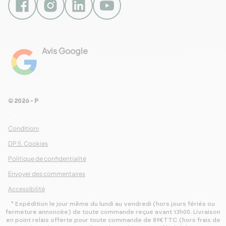
NEWSLETTER
Envie d’autres
recettes ?
Avis Google
4.8
Chaque semaine, nous vous
Voir les 461 avis
proposons une nouvelle recette dans
notre newsletter : inscrivez-vous
© 2026 - Pour Les Gourmets
maintenant pour n’en manquer aucune
arrow_drop_down
!
Conditions Générales de Ventes
DP.5. Cookies
S’abonner
Politique de confidentialité
Envoyer des commentaires
Accessibilité
* Expédition le jour même du lundi au vendredi (hors jours fériés ou
fermeture annoncée) de toute commande reçue avant 13h00. Livraison
en point relais offerte pour toute commande de 89€TTC (hors frais de