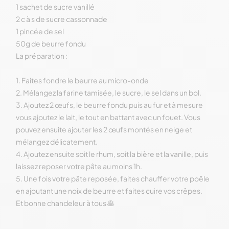
1 sachet de sucre vanillé
2 c à s de sucre cassonnade
1 pincée de sel
50g de beurre fondu
La préparation :
1. Faites fondre le beurre au micro-onde
2. Mélangez la farine tamisée, le sucre, le sel dans un bol.
3. Ajoutez 2 œufs, le beurre fondu puis au fur et à mesure
vous ajoutez le lait, le tout en battant avec un fouet. Vous
pouvez ensuite ajouter les 2 œufs montés en neige et
mélangez délicatement.
4. Ajoutez ensuite soit le rhum, soit la bière et la vanille, puis
laissez reposer votre pâte au moins 1h.
5. Une fois votre pâte reposée, faites chauffer votre poêle
en ajoutant une noix de beurre et faites cuire vos crêpes.
Et bonne chandeleur à tous 🥞