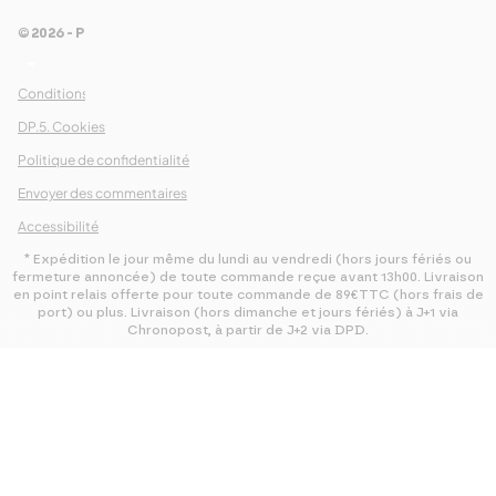
!
© 2026 - Pour Les Gourmets
arrow_drop_down
S’abonner
Conditions Générales de Ventes
DP.5. Cookies
Politique de confidentialité
Envoyer des commentaires
Accessibilité
* Expédition le jour même du lundi au vendredi (hors jours fériés ou
fermeture annoncée) de toute commande reçue avant 13h00. Livraison
en point relais offerte pour toute commande de 89€TTC (hors frais de
port) ou plus. Livraison (hors dimanche et jours fériés) à J+1 via
Chronopost, à partir de J+2 via DPD.