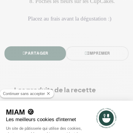
8. Poches les fleurs sur les CupCakes.
Placez au frais avant la dégustation :)
PARTAGER
IMPRIMER
Les produits de la recette
Sucre en poudre 1 kg - Daddy
3,05 €
Ajouter