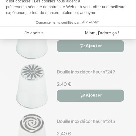


Douille inox décor fleur n°257
2,40 €
Ajouter


Douille inox décor fleur n°249
2,40 €
Ajouter


Douille inox décor fleur n°243
2,40 €