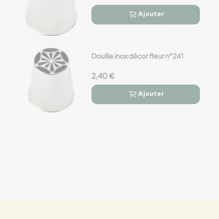
Ajouter


Douille inox décor fleur n°241
2,40 €
Ajouter

