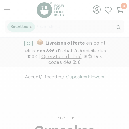
0
menu
Recettes
X
Livraison offerte
en point
relais
dès 89€
d'achat,
à domicile dès
150€ |
Opération de l'été
☀😎 Des
codes dès 35€
Accueil
Recettes
Cupcakes Flowers
RECETTE