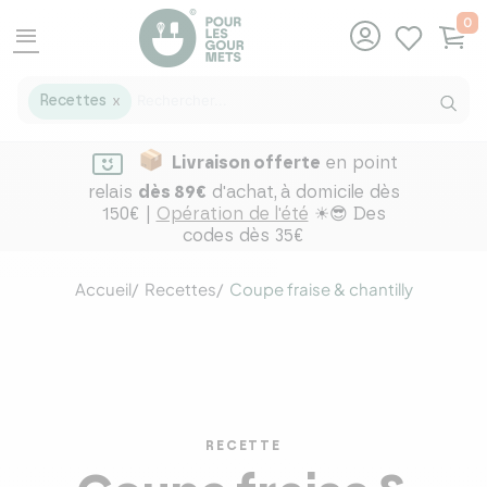
0
menu
Recettes
X
Livraison offerte
en point
relais
dès 89€
d'achat,
à domicile dès
150€ |
Opération de l'été
☀😎 Des
codes dès 35€
Accueil
Recettes
Coupe fraise & chantilly
RECETTE