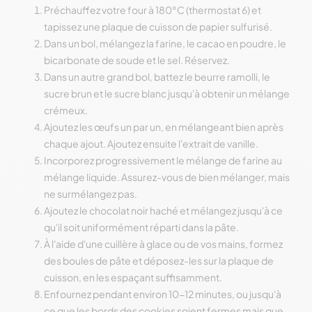
Préchauffez votre four à 180°C (thermostat 6) et
tapissez une plaque de cuisson de papier sulfurisé.
Dans un bol, mélangez la farine, le cacao en poudre, le
bicarbonate de soude et le sel. Réservez.
Dans un autre grand bol, battez le beurre ramolli, le
sucre brun et le sucre blanc jusqu'à obtenir un mélange
crémeux.
Ajoutez les œufs un par un, en mélangeant bien après
chaque ajout. Ajoutez ensuite l'extrait de vanille.
Incorporez progressivement le mélange de farine au
mélange liquide. Assurez-vous de bien mélanger, mais
ne surmélangez pas.
Ajoutez le chocolat noir haché et mélangez jusqu'à ce
qu'il soit uniformément réparti dans la pâte.
À l'aide d'une cuillère à glace ou de vos mains, formez
des boules de pâte et déposez-les sur la plaque de
cuisson, en les espaçant suffisamment.
Enfournez pendant environ 10-12 minutes, ou jusqu'à
ce que les bords des cookies soient fermes mais que