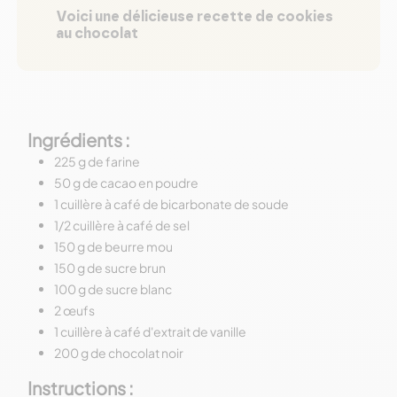
Voici une délicieuse recette de cookies
au chocolat
Ingrédients :
225 g de farine
50 g de cacao en poudre
1 cuillère à café de bicarbonate de soude
1/2 cuillère à café de sel
150 g de beurre mou
150 g de sucre brun
100 g de sucre blanc
2 œufs
1 cuillère à café d'extrait de vanille
200 g de chocolat noir
Instructions :