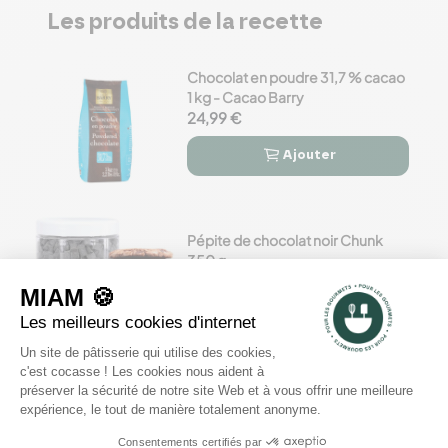
Les produits de la recette
Chocolat en poudre 31,7 % cacao
1 kg - Cacao Barry
24,99 €
Ajouter


Pépite de chocolat noir Chunk
350 g
8,99 €
Ajouter


Noisette blanchie 1 kg
28,02 €