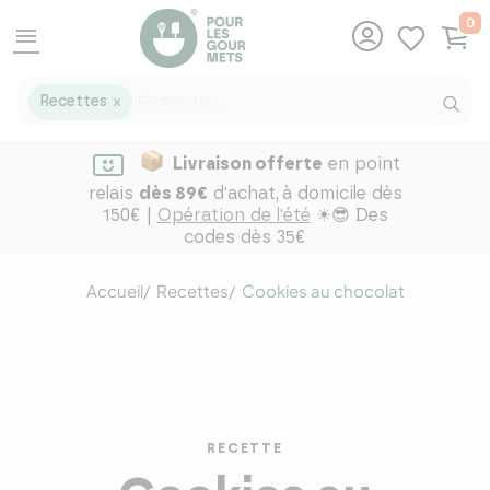
0
menu
Recettes
X
Livraison offerte
en point
relais
dès 89€
d'achat,
à domicile dès
150€ |
Opération de l'été
☀😎 Des
codes dès 35€
Accueil
Recettes
Cookies au chocolat
RECETTE