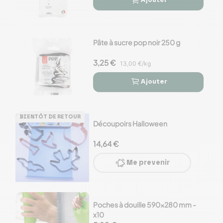
Ajouter


Pâte à sucre pop noir 250 g
3,25 €
13,00 €/kg
Ajouter


BIENTÔT DE RETOUR
Découpoirs Halloween
14,64 €
Me prevenir
Poches à douille 590x280 mm -
x10