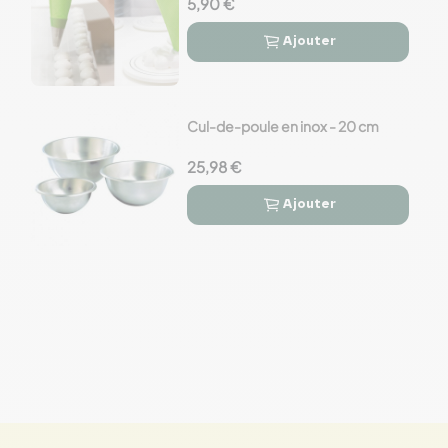
5,90 €
Ajouter


Cul-de-poule en inox - 20 cm
25,98 €
Ajouter

