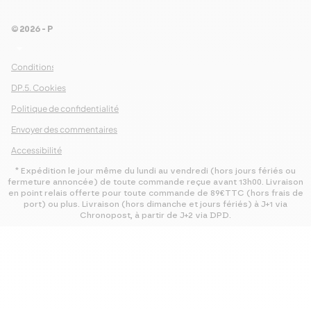
© 2026 - Pour Les Gourmets
S’abonner
arrow_drop_down
Conditions Générales de Ventes
DP.5. Cookies
Politique de confidentialité
Envoyer des commentaires
Accessibilité
* Expédition le jour même du lundi au vendredi (hors jours fériés ou
fermeture annoncée) de toute commande reçue avant 13h00. Livraison
en point relais offerte pour toute commande de 89€TTC (hors frais de
port) ou plus. Livraison (hors dimanche et jours fériés) à J+1 via
Chronopost, à partir de J+2 via DPD.