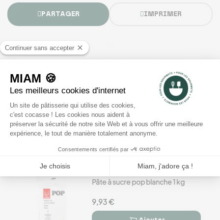
PARTAGER
IMPRIMER
Les produits de la recette
Colorant poudre Orange Feu
Intense 50 g
17,24 €
344,77 €/kg
Ajouter


Pâte à sucre pop blanche 1 kg
9,93 €