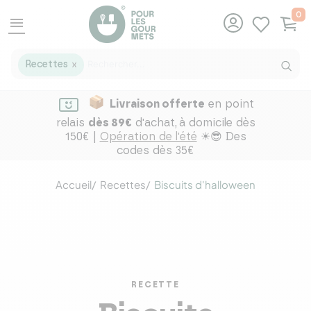
0
menu
Recettes
X
Livraison offerte
en point
relais
dès 89€
d'achat,
à domicile dès
150€ |
Opération de l'été
☀😎 Des
codes dès 35€
Accueil
Recettes
Biscuits d'halloween
RECETTE