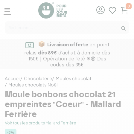
0
menu
Livraison offerte
en point
relais
dès 89€
d'achat,
à domicile dès
150€ |
Opération de l'été
☀😎 Des
codes dès 35€
Accueil
Chocolaterie
Moules chocolat
Moules chocolats Noël
Moule bonbons chocolat 21
empreintes "Coeur" - Mallard
Ferrière
Voir tous les produits Mallard Ferrière
-7%