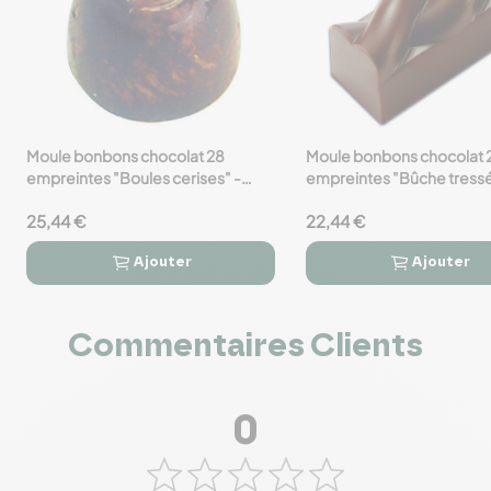
Moule bonbons chocolat 28
Moule bonbons chocolat 
favorite_border
favorite_border
empreintes "Boules cerises" -
empreintes "Bûche tressé
Mallard Ferrière
Mallard Ferrière
25,44 €
22,44 €
Ajouter
Ajouter




Commentaires Clients
0