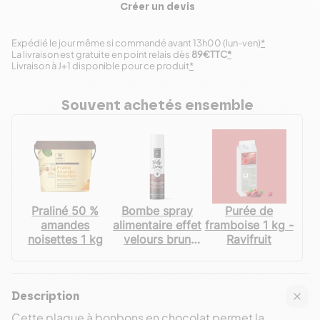
Créer un devis
Expédié le jour même si commandé avant 13h00 (lun-ven)
*
La livraison est gratuite en point relais dès
89€TTC
*
Livraison à J+1 disponible pour ce produit
*
Souvent achetés ensemble
Praliné 50 %
Bombe spray
Purée de
amandes
alimentaire effet
framboise 1 kg -
noisettes 1 kg
velours brun
Ravifruit
250 mL - Velly
Spray
Description
Cette plaque à bonbons en chocolat permet la