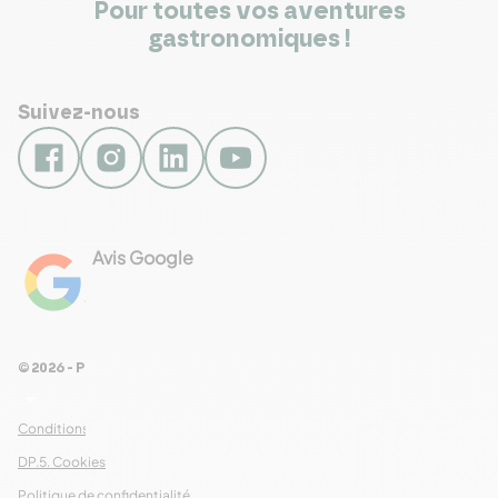
Pour toutes vos aventures
gastronomiques !
Suivez-nous
Avis Google
4.8
Voir les 461 avis
© 2026 - Pour Les Gourmets
arrow_drop_down
Conditions Générales de Ventes
DP.5. Cookies
Politique de confidentialité