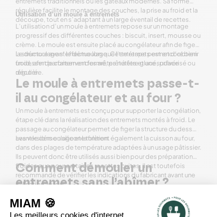
entremets traditionnels ou les gâteaux modernes. Sa forme
régulière facilite le montage des couches, la prise au froid et la
Utilisation d’un moule à entremets
découpe, tout en s’adaptant à un large éventail de recettes.
L’utilisation d’un moule à entremets repose sur un montage
progressif des différentes couches : biscuit, insert, mousse ou
crème. Le moule est ensuite placé au congélateur afin de figer
la structure avant le démoulage. Cette étape permet d’obtenir
Le démoulage s’effectue lorsque l’entremets est encore bien
un dessert parfaitement formé, prêt à être glacé, pulvérisé ou
froid, afin de conserver des arêtes nettes et une surface
décoré.
régulière.
Le moule à entremets passe-t-
il au congélateur et au four ?
Un moule à entremets est conçu pour supporter la congélation,
étape clé dans la réalisation des entremets montés à froid. Le
passage au congélateur permet de figer la structure du dessert
avant le démoulage et la finition.
Les versions en silicone tolèrent également la cuisson au four,
dans des plages de température adaptées à un usage pâtissier.
Ils peuvent donc être utilisés aussi bien pour des préparations
froides que pour certaines recettes cuites. Il est toutefois
Comment démouler un
recommandé de vérifier les indications du fabricant avant une
entremets sans l’abîmer ?
utilisation au four.
Le démoulage d’un entremets s’effectue lorsque le dessert
est encore bien froid. Cette étape permet de conserver des
bords nets et une surface régulière. Un moule souple, comme