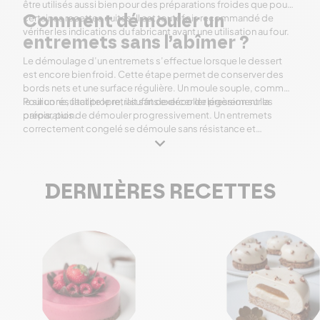
être utilisés aussi bien pour des préparations froides que pour
certaines recettes cuites. Il est toutefois recommandé de
Comment démouler un
vérifier les indications du fabricant avant une utilisation au four.
entremets sans l’abîmer ?
Le démoulage d’un entremets s’effectue lorsque le dessert
est encore bien froid. Cette étape permet de conserver des
bords nets et une surface régulière. Un moule souple, comme
le silicone, facilite le retrait sans exercer de pression sur la
Pour un résultat propre, il suffit de décoller légèrement les
préparation.
parois, puis de démouler progressivement. Un entremets
correctement congelé se démoule sans résistance et
conserve sa forme, prêt à être glacé ou décoré.
DERNIÈRES RECETTES