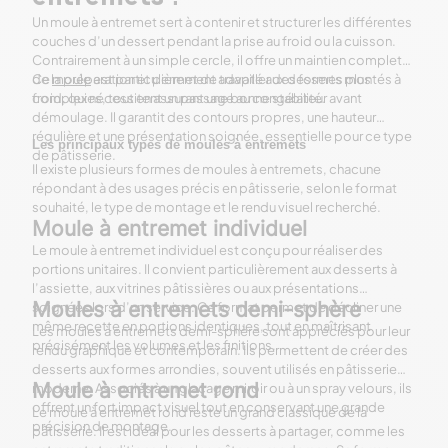
Un moule à entremet sert à contenir et structurer les différentes
couches d’un dessert pendant la prise au froid ou la cuisson.
Contrairement à un simple cercle, il offre un maintien complet
de la préparation et permet de travailler des formes plus
Ce
moule
est particulièrement adapté aux desserts montés à
complexes, tout en assurant une bonne stabilité.
froid, qui nécessitent un passage au congélateur avant
démoulage. Il garantit des contours propres, une hauteur
régulière et une présentation soignée, essentielle pour ce type
Les principaux types de moules à entremets
de pâtisserie.
Il existe plusieurs formes de moules à entremets, chacune
répondant à des usages précis en pâtisserie, selon le format
souhaité, le type de montage et le rendu visuel recherché.
Moule à entremet individuel
Le moule à entremet individuel est conçu pour réaliser des
portions unitaires. Il convient particulièrement aux desserts à
l’assiette, aux vitrines pâtissières ou aux présentations
Moules à entremets demi-sphère
soignées lors d’un service. Ce format permet de décliner une
même recette en portions identiques, tout en maîtrisant
Les moules à entremets demi-sphère sont appréciés pour leur
précisément les volumes et les finitions.
rendu graphique et contemporain. Ils permettent de créer des
desserts aux formes arrondies, souvent utilisés en pâtisserie
Moule à entremet rond
moderne. Associés à un glaçage miroir ou à un spray velours, ils
offrent un fort impact visuel tout en conservant une grande
Le moule à entremet rond reste un grand classique de la
précision de montage.
pâtisserie. Il est idéal pour les desserts à partager, comme les