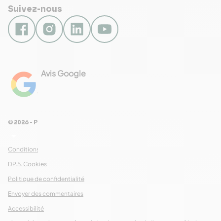
Suivez-nous
Avis Google
4.8
Voir les 461 avis
© 2026 - Pour Les Gourmets
arrow_drop_down
Conditions Générales de Ventes
DP.5. Cookies
Politique de confidentialité
Envoyer des commentaires
Accessibilité