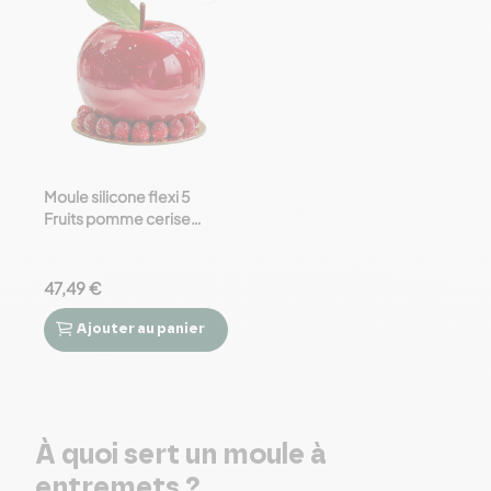
Moule silicone flexi 5
Fruits pomme cerise
prune - Silikomart
47,49 €
Ajouter
au panier


À quoi sert un moule à
entremets ?