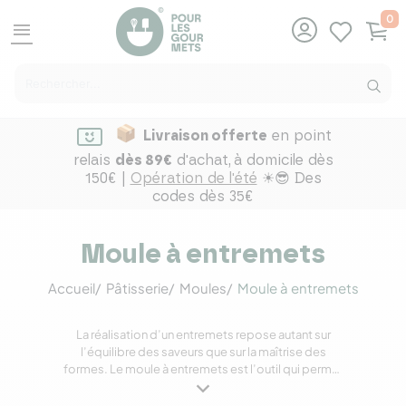
0
menu
Livraison offerte
en point
relais
dès 89€
d'achat,
à domicile dès
150€ |
Opération de l'été
☀😎 Des
codes dès 35€
Moule à entremets
Accueil
Pâtisserie
Moules
Moule à entremets
La réalisation d’un entremets repose autant sur
l’équilibre des saveurs que sur la maîtrise des
formes. Le moule à entremets est l’outil qui permet
de donner une structure nette et régulière aux
desserts montés, tout en facilitant le démoulage et