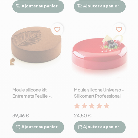
Prix
Ajouter
au panier
Ajouter
au panier




15,00 € - 60,00 €
favorite_border
favorite_border
Moule silicone kit
Moule silicone Universo -
Entremets Feuille -
Silikomart Professional
Silikomart Professional
39,46 €
24,50 €
Ajouter
au panier
Ajouter
au panier



