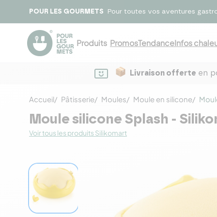
POUR LES GOURMETS
Pour toutes vos aventures gastr
Produits
Promos
Tendance
Infos chaleu
Livraison offerte
en po
Accueil
Pâtisserie
Moules
Moule en silicone
Moule
Moule silicone Splash - Silik
Voir tous les produits Silikomart