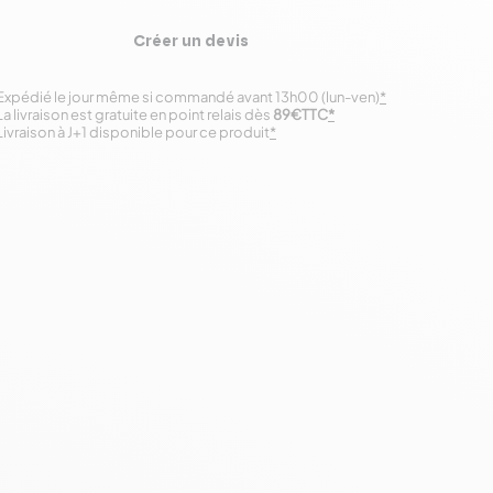
Créer un devis
Expédié le jour même si commandé avant 13h00 (lun-ven)
*
La livraison est gratuite en point relais dès
89€TTC
*
Livraison à J+1 disponible pour ce produit
*