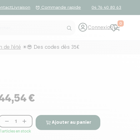
ntact
Livraison
04 76 40 80 63
alarm
Commande rapide
0
Connexion
 de l'été
☀😎 Des codes dès 35€
44,54 €


Ajouter au panier
11 articles en stock