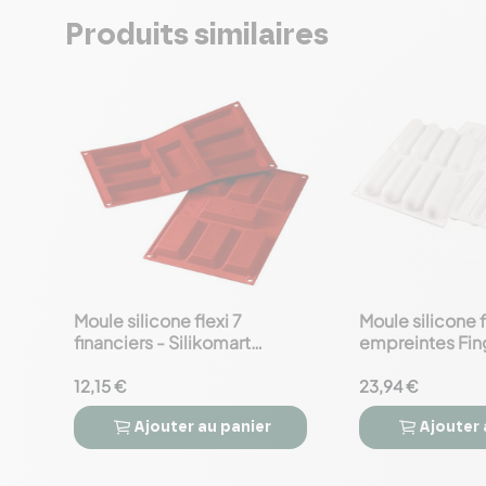
Produits similaires
Moule silicone flexi 7
Moule silicone f
favorite_border
favorite_border
financiers - Silikomart
empreintes Fin
Professional
Silikomart Prof
12,15 €
23,94 €
Ajouter
au panier
Ajouter



