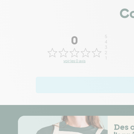
Co
5
0
4
3
2
1
voir les 0 avis
Des o