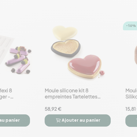
-16%
lexi 8
Moule silicone kit 8
Moule
favorite_border
favorite_border
ger -
empreintes Tartelettes
Silik
essional
coeur - Silikomart
Professional
58,92 €
15,81
au panier
Ajouter
au panier


