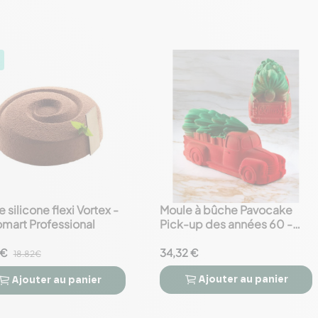
 silicone flexi Vortex -
Moule à bûche Pavocake
favorite_border
omart Professional
Pick-up des années 60 -
PAVONI
 €
34,32 €
18.82€
Ajouter
au panier
Ajouter
au panier


