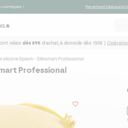
o-nomiques !
Recettes
Créateurs
Co
rs 🔥
int relais
dès 89€
d'achat,
à domicile dès 150€ |
Opération
 silicone Splash - Silikomart Professional
omart Professional
favorite_border