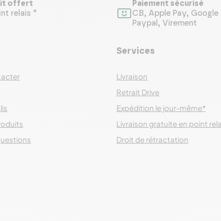
it offert
Paiement sécurisé
nt relais *
CB, Apple Pay, Google 
Paypal, Virement
Services
acter
Livraison
Retrait Drive
lis
Expédition le jour-même*
roduits
Livraison gratuite en point rel
questions
Droit de rétractation