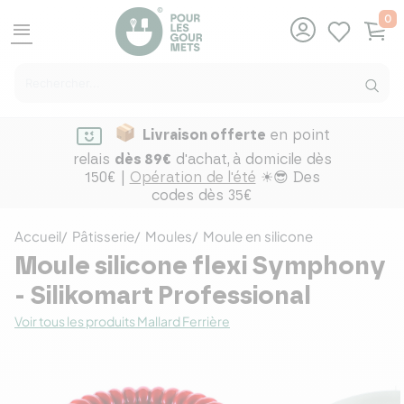
0
menu
Livraison offerte
en point
relais
dès 89€
d'achat,
à domicile dès
150€ |
Opération de l'été
☀😎 Des
codes dès 35€
Accueil
Pâtisserie
Moules
Moule en silicone
Moule silicone flexi Symphony
- Silikomart Professional
Voir tous les produits Mallard Ferrière