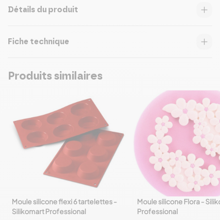
Détails du produit
Fiche technique
Produits similaires
Moule silicone flexi 6 tartelettes -
Moule silicone Flora - Sili
favorite_border
favorite_border
Silikomart Professional
Professional