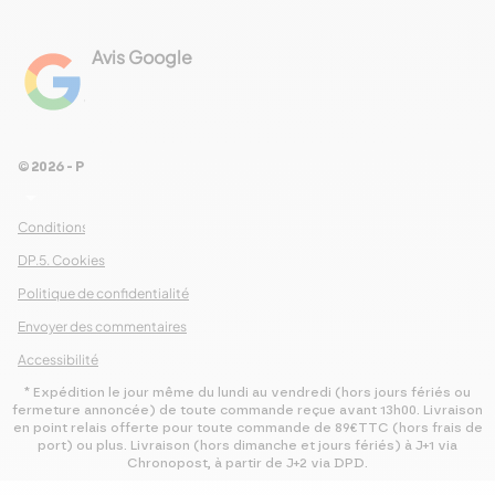
Avis Google
4.8
Voir les 461 avis
© 2026 - Pour Les Gourmets
arrow_drop_down
Conditions Générales de Ventes
DP.5. Cookies
Politique de confidentialité
Envoyer des commentaires
Accessibilité
* Expédition le jour même du lundi au vendredi (hors jours fériés ou
fermeture annoncée) de toute commande reçue avant 13h00. Livraison
en point relais offerte pour toute commande de 89€TTC (hors frais de
port) ou plus. Livraison (hors dimanche et jours fériés) à J+1 via
Chronopost, à partir de J+2 via DPD.