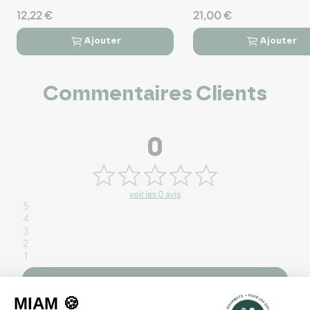
12,22 €
21,00 €
Ajouter
Ajouter




Commentaires Clients
0
voir les 0 avis
5
4
3
2
1
Rédiger un avis