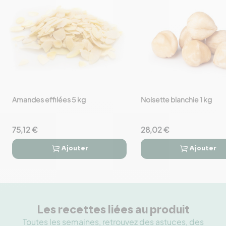
Amandes effilées 5 kg
Noisette blanchie 1 kg
favorite_border
favorite_border
75,12 €
28,02 €
Ajouter
Ajouter




Les recettes liées au produit
Toutes les semaines, retrouvez des astuces, des