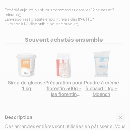
Expédié aujourd’hui si vous commandez dans les 12 heures et 7
minutes
*
La livraison est gratuite en point relais dès
89€TTC
*
Livraison à J+1 disponible pour ce produit
*
Souvent achetés ensemble
Sirop de glucose
Préparation pour
Poudre à crème
1 kg
florentin 500g -
à chaud 1 kg -
Isa florentin
Moench
Artisal
Description
Ces amandes entières sont utilisées en pâtisserie. Vous