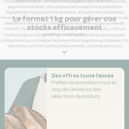
commerciaux — un atout réel pour optimiser vos achats.
Ces amandes entières sont issues d'Espagne ou de Californie selon les
approvisionnements, deux origines reconnues pour la qualité et la
régularité de leur production d’amandes. Actuellement disponibles
immédiatement en stock, elles vous permettent de commander en toute
Le format 1 kg pour gérer vos
sérénité et d'anticiper vos besoins sans risquer de rupture au mauvais
stocks efficacement
moment. Pour les professionnels qui travaillent en flux tendu, c'est une
garantie non négligeable.
Conditionnées en sachet de 1 kg, ces amandes entières décortiquées
sont pensées pour s'intégrer facilement dans la gestion quotidienne d'un
laboratoire ou d'une cuisine professionnelle. Le format permet un
réapprovisionnement régulier et maîtrisé, avec une traçabilité simple
entre chaque commande. Si vos volumes sont plus importants, n'hésitez
pas à nous contacter pour étudier les options adaptées à vos besoins.
Des offres toute l’année
Profitez de promotions tout au
long de l'année sur des
sélections de produits