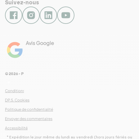
Suivez-nous
Avis Google
4.8
Voir les 461 avis
© 2026 - Pour Les Gourmets
arrow_drop_down
Conditions Générales de Ventes
DP.5. Cookies
Politique de confidentialité
Envoyer des commentaires
Accessibilité
* Expédition le jour même du lundi au vendredi (hors jours fériés ou