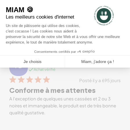
Anne L.
AL
Achat vérifié
Posté il y a 690 jours
Bon rapport qualité-prix
Je les utilise pour faire du lait d'amandes. Résultat
tout à fait satisfaisant
PASCAL D.
PD
Achat vérifié
Posté il y a 695 jours
Conforme à mes attentes
A l'exception de quelques unes cassées et 2 ou 3
noires et immangeable, le produit est de très bonne
qualité gustative.