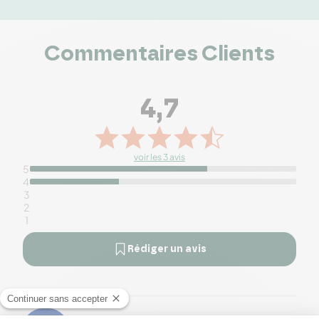
Commentaires Clients
4,7
voir les 3 avis
5
4
3
2
1
Rédiger un avis