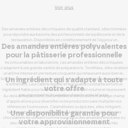
Voir plus
Des amandes entières décortiquées de qualité standard, sélectionnées
pour répondre aux besoins des professionnels de la pâtisserie et de la
restauration. Disponibles en conditionnement de 1 kg pour un
approvisionnement régulier et maîtrisé.
Des amandes entières polyvalentes
pour la pâtisserie professionnelle
Incontournables en laboratoire, ces amandes entières décortiquées
s'adaptent à une grande variété de préparations. Torréfiées, elles révèlent
un arôme intense et une texture croquante qui rehaussent aussi bien les
biscuits et les tartes que les nougats, les pralinés maison ou les garnitures
Un ingrédient qui s'adapte à toute
d'entremets. Leur calibre régulier et leur qualité constante en font un
votre offre
ingrédient fiable pour les artisans qui travaillent en volume et ne peuvent
pas se permettre de variation d'une fournée à l'autre.
Au-delà de la pâtisserie, ces amandes entières ouvrent un large champ
d'applications pour diversifier votre production sans multiplier vos
références fournisseurs. Caramélisées ou épicées, elles intègrent
facilement une offre snacking ou apéritif à forte valeur ajoutée. Les
Une disponibilité garantie pour
chocolatiers les utilisent comme base pour des amandes enrobées ou
votre approvisionnement
des rochers maison. Un seul produit, de nombreux débouchés