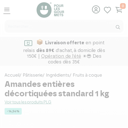
0
menu
Livraison offerte
en point
relais
dès 89€
d'achat,
à domicile dès
150€ |
Opération de l'été
☀😎 Des
codes dès 35€
Accueil
Pâtisserie
Ingrédients
Fruits à coque
Amandes entières
décortiquées standard 1 kg
Voir tous les produits PLG
-14,54%