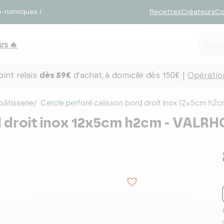
o-nomiques !
Recettes
Créateurs
Co
rs 🔥
int relais
dès 89€
d'achat,
à domicile dès 150€ |
Opération
pâtisserie
Cercle perforé calisson bord droit inox 12x5cm h
d droit inox 12x5cm h2cm - VALR
favorite_border