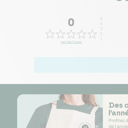
5
0
4
3
2
1
voir les 0 avis
Des o
l’ann
Profitez 
de l'anné