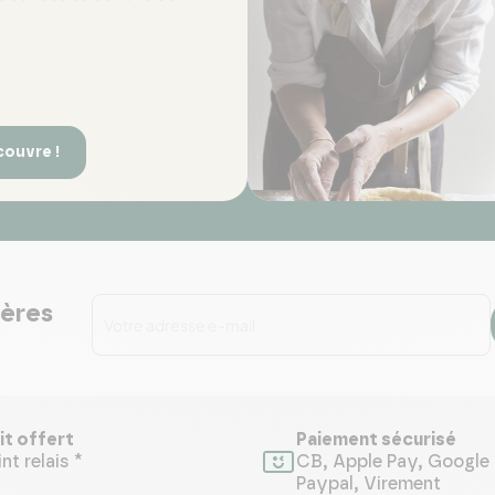
couvre !
ières
it offert
Paiement sécurisé
nt relais *
CB, Apple Pay, Google 
Paypal, Virement