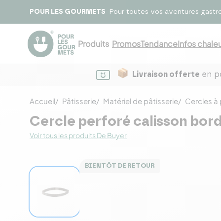
POUR LES GOURMETS
Pour toutes vos aventures gastr
Produits
Promos
Tendance
Infos chaleu
Livraison offerte
en po
Accueil
Pâtisserie
Matériel de pâtisserie
Cercles à 
Cercle perforé calisson bor
Voir tous les produits De Buyer
BIENTÔT DE RETOUR