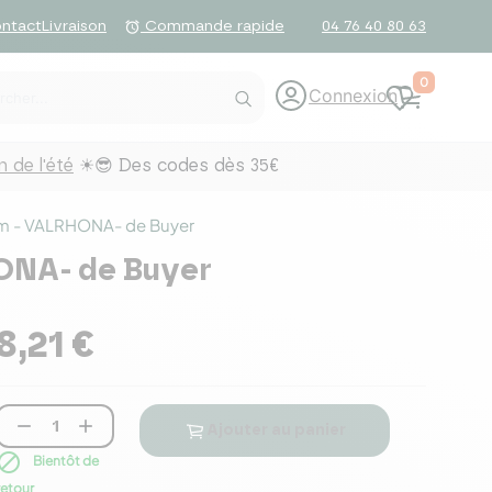
ntact
Livraison
04 76 40 80 63
alarm
Commande rapide
0
Connexion
 de l'été
☀😎 Des codes dès 35€
2cm - VALRHONA- de Buyer
HONA- de Buyer
8,21 €


Ajouter au panier

Bientôt de
retour