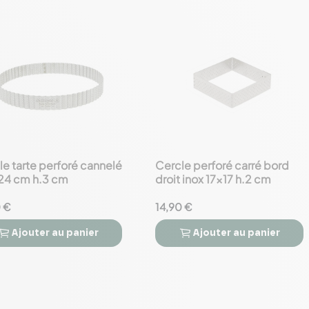
e tarte perforé cannelé
Cercle perforé carré bord
favorite_border
 24 cm h.3 cm
droit inox 17x17 h.2 cm
0 €
14,90 €
Ajouter
au panier
Ajouter
au panier


