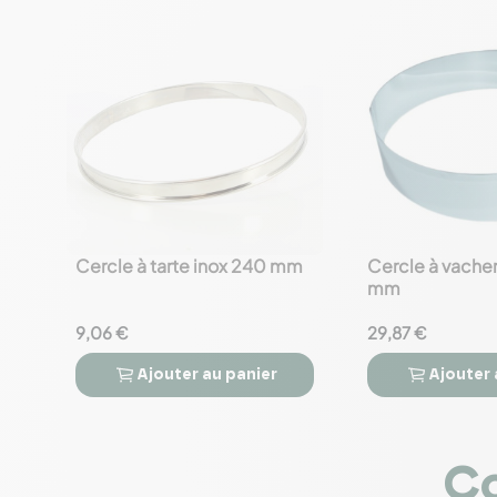
Cercle à tarte inox 240 mm
Cercle à vacher
favorite_border
favorite_border
mm
9,06 €
29,87 €
Ajouter
au panier
Ajouter




Co