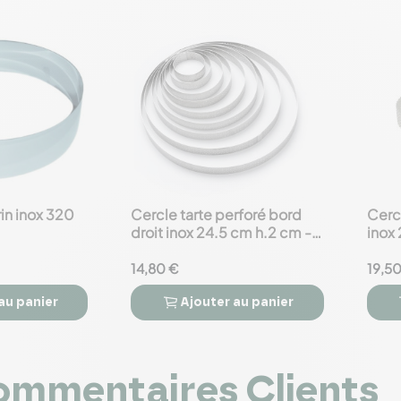
in inox 320
Cercle tarte perforé bord
Cercl
favorite_border
favorite_border
droit inox 24.5 cm h.2 cm -
inox
Valrhona - de Buyer
14,80 €
19,5
au panier
Ajouter
au panier



mmentaires Clients