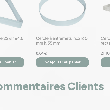
de 22x14x4.5
Cercle à entremets inox 160
Cerc
favorite_border
favorite_border
mm h.35 mm
recta
35x1
8,84 €
21,10
au panier
Ajouter
au panier



mmentaires Clients