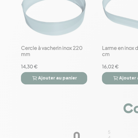
Cercle à vacherin inox 220
Larme en inox 
favorite_border
favorite_border
mm
cm
14,30 €
16,02 €
Ajouter
au panier
Ajouter




Co
5
0
4