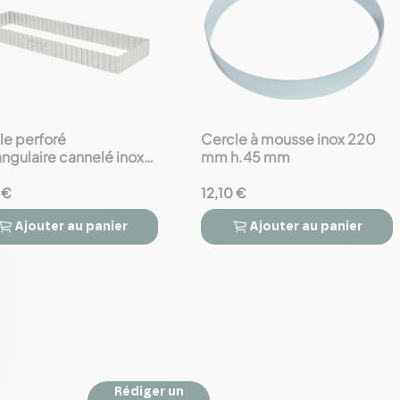
le perforé
Cercle à mousse inox 220
favorite_border
ngulaire cannelé inox
mm h.45 mm
0 h.3 cm
 €
12,10 €
Ajouter
au panier
Ajouter
au panier



Rédiger un