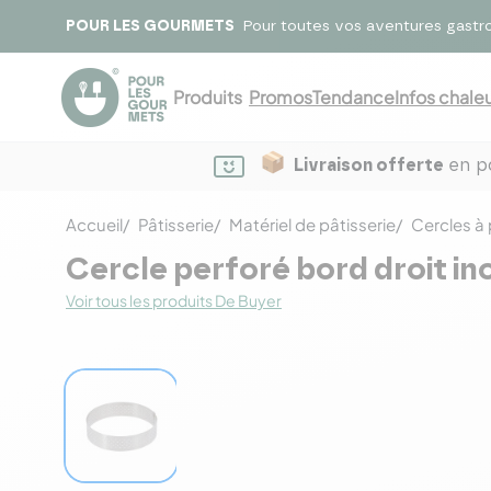
POUR LES GOURMETS
Pour toutes vos aventures gastr
Produits
Promos
Tendance
Infos chaleu
Livraison offerte
en po
Accueil
Pâtisserie
Matériel de pâtisserie
Cercles à 
Cercle perforé bord droit i
Voir tous les produits De Buyer