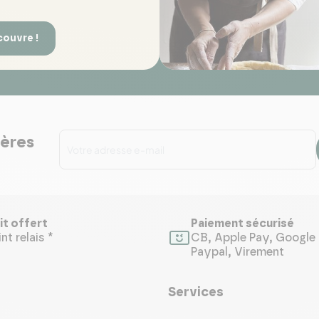
couvre !
ières
it offert
Paiement sécurisé
nt relais *
CB, Apple Pay, Google 
Paypal, Virement
Services