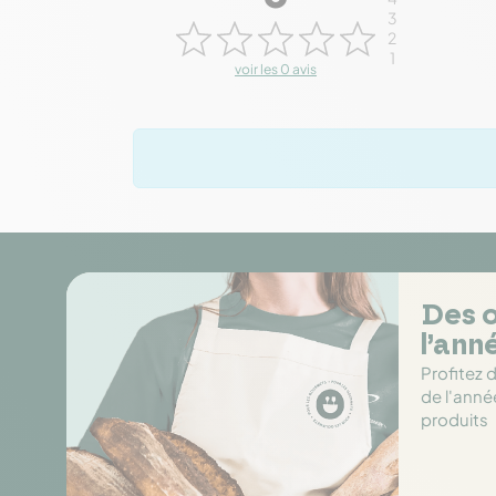
3
2
1
voir les 0 avis
Des o
l’ann
Profitez 
de l'anné
produits