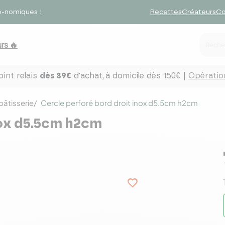
o-nomiques !
Recettes
Créateurs
Co
rs 🔥
int relais
dès 89€
d'achat,
à domicile dès 150€ |
Opération
pâtisserie
Cercle perforé bord droit inox d5.5cm h2cm
nox d5.5cm h2cm
favorite_border