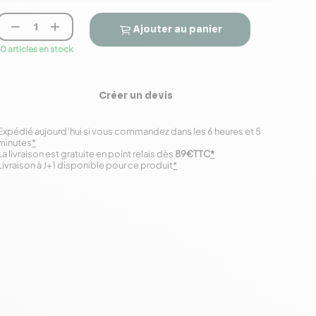


Ajouter au panier
10 articles en stock
Créer un devis
Expédié aujourd’hui si vous commandez dans les 6 heures et 5
minutes
*
La livraison est gratuite en point relais dès
89€TTC
*
Livraison à J+1 disponible pour ce produit
*