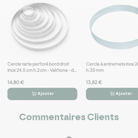
Cercle tarte perforé bord droit
Cercle à entremets inox
favorite_border
favorite_border
inox 24.5 cm h.2 cm - Valrhona - de
h.35 mm
Buyer
14,80 €
13,82 €
Ajouter
Ajouter




Commentaires Clients