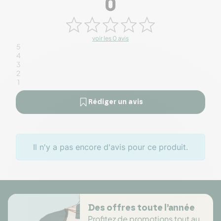
0
voir les 0 avis
5
4
3
2
1
Rédiger un avis
Il n'y a pas encore d'avis pour ce produit.
Des offres toute l’année
Profitez de promotions tout au