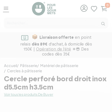
0
menu
Livraison offerte
en point
relais
dès 89€
d'achat,
à domicile dès
150€ |
Opération de l'été
☀😎 Des
codes dès 35€
Accueil
Pâtisserie
Matériel de pâtisserie
Cercles à pâtisserie
Cercle perforé bord droit inox
d5.5cm h3.5cm
Voir tous les produits De Buyer