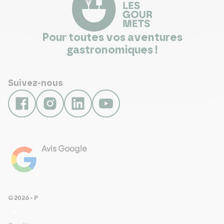
Pour toutes vos aventures
gastronomiques !
Suivez-nous
Avis Google
4.8
Voir les 461 avis
© 2026 - Pour Les Gourmets
arrow_drop_down