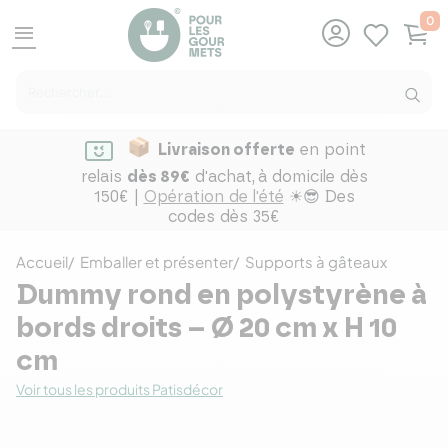
0
menu
Livraison offerte
en point
relais
dès 89€
d'achat,
à domicile dès
150€ |
Opération de l'été
☀😎 Des
codes dès 35€
Accueil
Emballer et présenter
Supports à gâteaux
Dummy rond en polystyrène à
bords droits – Ø 20 cm x H 10
cm
Voir tous les produits Patisdécor