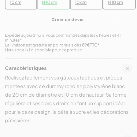
10 cm
H 10 cm
10 cm
H 10 cm
Créer un devis
Expédié aujourd’hui si vous commandez dans les 6 heures et 41
minutes
*
La livraison est gratuite en point relais dès
89€TTC
*
Livraison à J+1 disponible pour ce produit
*
Caractéristiques
Réalisez facilement vos gâteaux factices et pièces
montées avec ce
dummy rond en polystyrène blanc
de 20 cm de diamètre et 10 cm de hauteur
. Sa forme
régulière et ses bords droits en font un support idéal
pour le cake design, la pâte à sucre et les décorations
pâtissières.