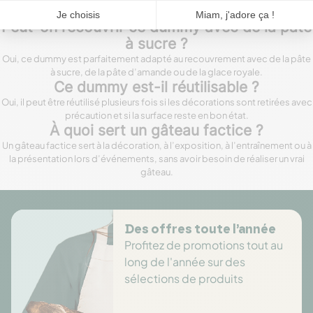
liés à la réalisation de grands gâteaux décoratifs.
Peut-on recouvrir ce dummy avec de la pâte
à sucre ?
Oui, ce dummy est parfaitement adapté au recouvrement avec de la pâte
à sucre, de la pâte d’amande ou de la glace royale.
Ce dummy est-il réutilisable ?
Oui, il peut être réutilisé plusieurs fois si les décorations sont retirées avec
précaution et si la surface reste en bon état.
À quoi sert un gâteau factice ?
Un gâteau factice sert à la décoration, à l’exposition, à l’entraînement ou à
la présentation lors d’événements, sans avoir besoin de réaliser un vrai
gâteau.
Des offres toute l’année
Profitez de promotions tout au
long de l'année sur des
sélections de produits