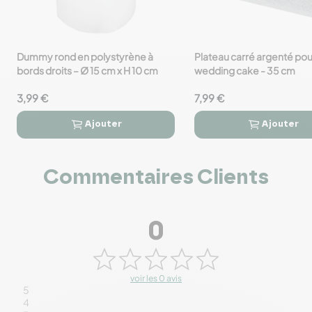
Dummy rond en polystyrène à
Plateau carré argenté pou
favorite_border
favorite_border
bords droits – Ø 15 cm x H 10 cm
wedding cake - 35 cm
3,99 €
7,99 €
Ajouter
Ajouter




Commentaires Clients
0
voir les 0 avis
5
4