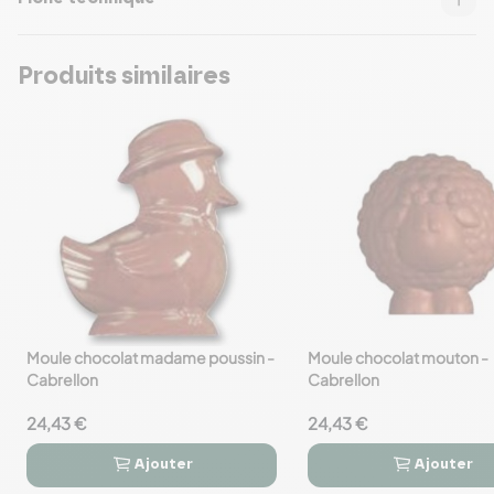
Produits similaires
Moule chocolat madame poussin -
Moule chocolat mouton -
favorite_border
favorite_border
Cabrellon
Cabrellon
24,43 €
24,43 €
Ajouter
Ajouter



