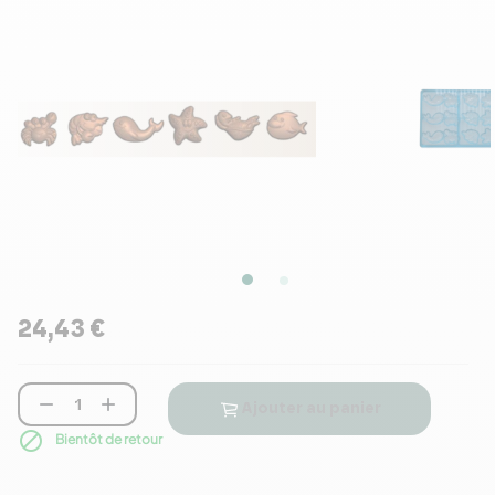
24,43 €


Ajouter au panier

Bientôt de retour