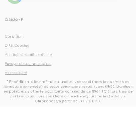
Voir les 461 avis
© 2026 - Pour Les Gourmets
arrow_drop_down
Conditions Générales de Ventes
DP.5. Cookies
Politique de confidentialité
Envoyer des commentaires
Accessibilité
* Expédition le jour même du lundi au vendredi (hors jours fériés ou
fermeture annoncée) de toute commande reçue avant 13h00. Livraison
en point relais offerte pour toute commande de 89€TTC (hors frais de
port) ou plus. Livraison (hors dimanche et jours fériés) à J+1 via
Chronopost, à partir de J+2 via DPD.